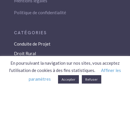
Mentions légales
Politique de confidentialité
Conduite de Projet
Droit Rural
Droit Social
En poursuivant la navigation sur nos sites, vous acceptez
l'utilisation de cookies à des fins statistiques.
Affiner les
Économie / Gestion
paramètres
Accepter
Refuser
Environnement
Fiscalité / Droits
PAC
Patrimoine / Prévoyance
Réglementation