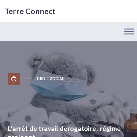
Terre Connect
face
DROIT SOCIAL
L’arrêt de travail dérogatoire, régime