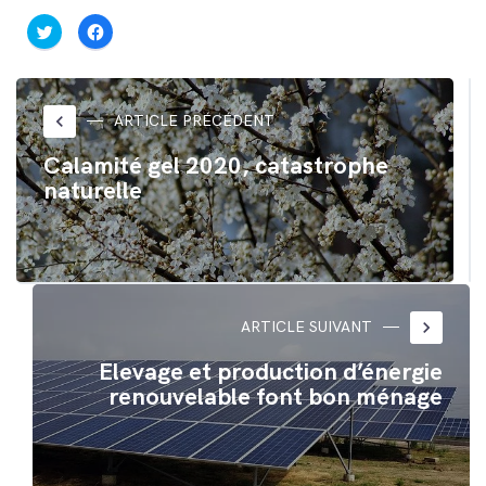
Cliquez
Cliquez
pour
pour
partager
partager
sur
sur
Twitter(ouvre
Facebook(ouvre
dans
dans
une
une
nouvelle
nouvelle
keyboard_arrow_left
ARTICLE PRÉCÉDENT
fenêtre)
fenêtre)
Calamité gel 2020, catastrophe
naturelle
keyboard_arrow_right
ARTICLE SUIVANT
Elevage et production d’énergie
renouvelable font bon ménage