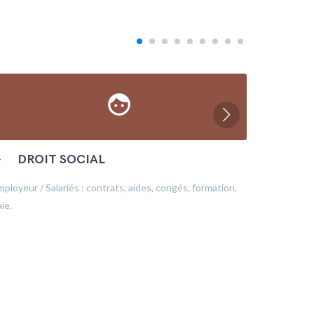
face
─
DROIT SOCIAL
─
ÉC
mployeur / Salariés : contrats, aides, congés, formation,
Production
ie.
financeme