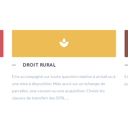
spa
─
DROIT RURAL
Etre accompagné sur toute question relative à un bail ou à
E
une mise à disposition. Mais aussi sur un échange de
pa
parcelles, une cession ou une acquisition. Choisir les
clauses de transfert des DPB, ...