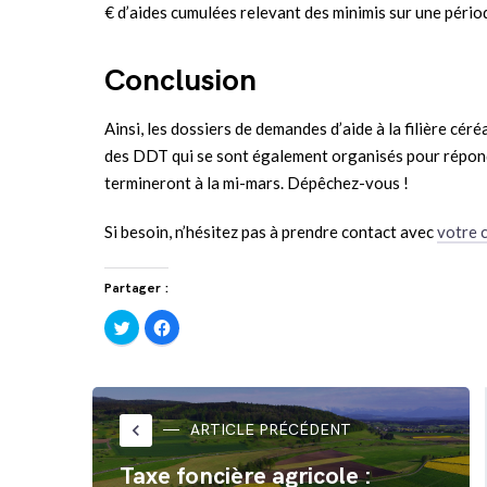
€ d’aides cumulées relevant des minimis sur une pério
Conclusion
Ainsi, les dossiers de demandes d’aide à la filière cér
des DDT qui se sont également organisés pour répondr
termineront à la mi-mars. Dépêchez-vous !
Si besoin, n’hésitez pas à prendre contact avec
votre 
Partager :
Cliquez
Cliquez
pour
pour
partager
partager
sur
sur
Twitter(ouvre
Facebook(ouvre
dans
dans
une
une
nouvelle
nouvelle
fenêtre)
fenêtre)
keyboard_arrow_left
ARTICLE PRÉCÉDENT
Taxe foncière agricole :