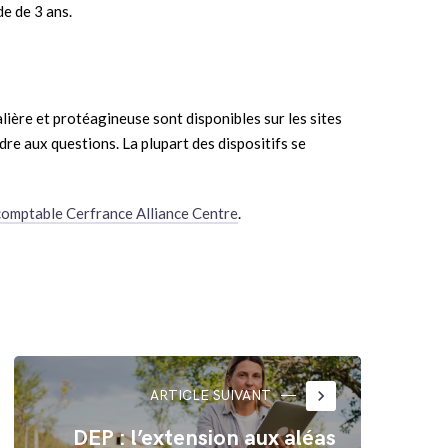
de de 3 ans.
éalière et protéagineuse sont disponibles sur les sites
e aux questions. La plupart des dispositifs se
comptable Cerfrance Alliance Centre
.
keyboard_arrow_right
ARTICLE SUIVANT
DEP : l’extension aux aléas