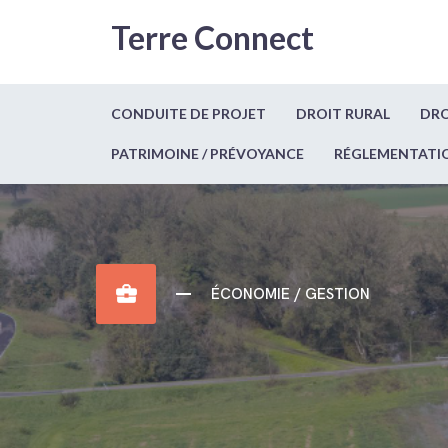
Terre Connect
CONDUITE DE PROJET
DROIT RURAL
DRO
PATRIMOINE / PRÉVOYANCE
RÉGLEMENTATI
business_center
ÉCONOMIE / GESTION