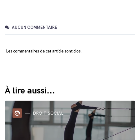
AUCUN COMMENTAIRE
Les commentaires de cet article sont clos.
À lire aussi...
face
DROIT SOCIAL