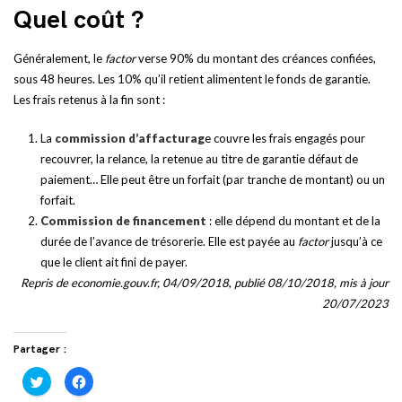
Quel coût ?
Généralement, le
factor
verse 90% du montant des créances confiées,
sous 48 heures. Les 10% qu’il retient alimentent le fonds de garantie.
Les frais retenus à la fin sont :
La
commission d’affacturag
e couvre les frais engagés pour
recouvrer, la relance, la retenue au titre de garantie défaut de
paiement… Elle peut être un forfait (par tranche de montant) ou un
forfait.
Commission de financement
: elle dépend du montant et de la
durée de l’avance de trésorerie. Elle est payée au
factor
jusqu’à ce
que le client ait fini de payer.
Repris de economie.gouv.fr, 04/09/2018
,
publié 08/10/2018, mis à jour
20/07/2023
Partager :
Cliquez
Cliquez
pour
pour
partager
partager