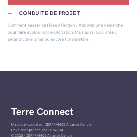
─
CONDUITE DE PROJET
Comment passer de l’idée à l’action ? Adopter une démarche
pour faire évoluer son exploitation. Mais aussi pour créer,
agrandir, diversifier ou encore transmettre.
Terre Connect
Un blog propulsé par
CERFRANCE Alliance Centre
Développé par l'équipe DEV&LAB
© 2022 - CERFRANCE Alliance Centre