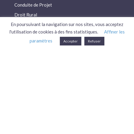
Conduite de Projet
Droit Rural
En poursuivant la navigation sur nos sites, vous acceptez
Droit Social
l'utilisation de cookies à des fins statistiques.
Affiner les
Économie / Gestion
paramètres
Accepter
Refuser
Environnement
Fiscalité / Droits
PAC
Patrimoine / Prévoyance
Réglementation
Plan du site