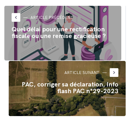
sur
sur
Twitter(ouvre
Facebook(ouvre
dans
dans
une
une
nouvelle
nouvelle
keyboard_arrow_left
ARTICLE PRÉCÉDENT
fenêtre)
fenêtre)
Quel délai pour une rectification
fiscale ou une remise gracieuse ?
keyboard_arrow_right
ARTICLE SUIVANT
PAC, corriger sa déclaration, Info
flash PAC n°29-2023