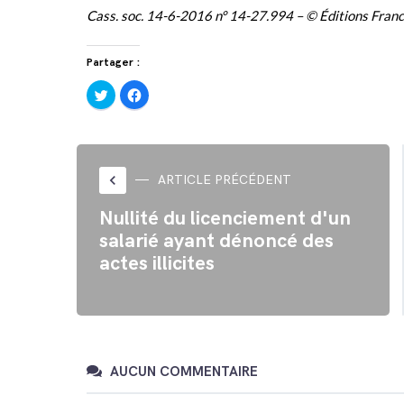
Cass. soc. 14-6-2016 n° 14-27.994 – © Éditions Fran
Partager :
Cliquez
Cliquez
pour
pour
partager
partager
sur
sur
Twitter(ouvre
Facebook(ouvre
dans
dans
une
une
nouvelle
nouvelle
fenêtre)
fenêtre)
keyboard_arrow_left
ARTICLE PRÉCÉDENT
Nullité du licenciement d'un
salarié ayant dénoncé des
actes illicites
AUCUN COMMENTAIRE