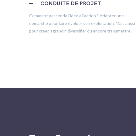
─
CONDUITE DE PROJET
trôle
Comment passer de l’idée à l’action ? Adopter une
démarche pour faire évoluer son exploitation. Mais aussi
pour créer, agrandir, diversifier ou encore transmettre.