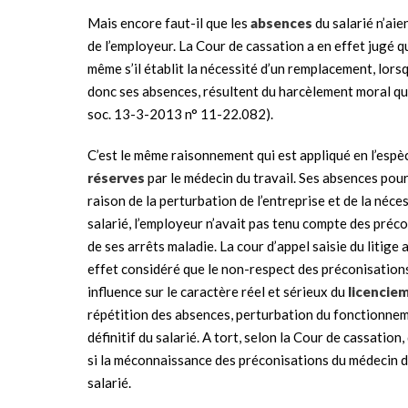
Mais encore faut-il que les
absences
du salarié n’aie
de l’employeur. La Cour de cassation a en effet jugé 
même s’il établit la nécessité d’un remplacement, lorsq
donc ses absences, résultent du harcèlement moral qu’
soc. 13-3-2013 n° 11-22.082).
C’est le même raisonnement qui est appliqué en l’espèce
réserves
par le médecin du travail. Ses absences pour 
raison de la perturbation de l’entreprise et de la néce
salarié, l’employeur n’avait pas tenu compte des préco
de ses arrêts maladie. La cour d’appel saisie du litige 
effet considéré que le non-respect des préconisations
influence sur le caractère réel et sérieux du
licencie
répétition des absences, perturbation du fonctionnem
définitif du salarié. A tort, selon la Cour de cassation,
si la méconnaissance des préconisations du médecin du
salarié.