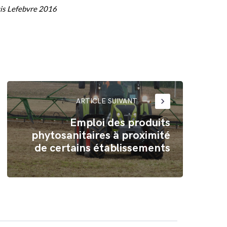
cis Lefebvre 2016
keyboard_arrow_right
ARTICLE SUIVANT
Emploi des produits
phytosanitaires à proximité
de certains établissements