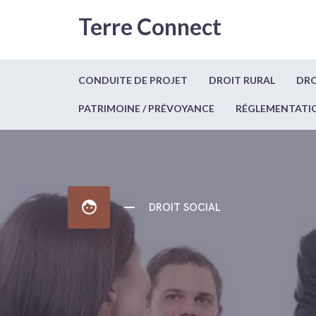
Terre Connect
CONDUITE DE PROJET
DROIT RURAL
DRO
PATRIMOINE / PRÉVOYANCE
RÉGLEMENTATI
face
DROIT SOCIAL