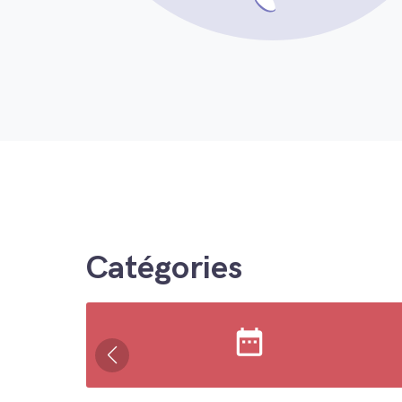
Catégories
date_range