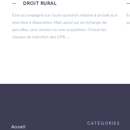
─
DROIT RURAL
Etre accompagné sur toute question relative à un bail ou à
E
une mise à disposition. Mais aussi sur un échange de
pa
parcelles, une cession ou une acquisition. Choisir les
clauses de transfert des DPB, ...
Accueil