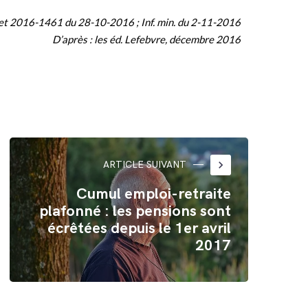
t 2016-1461 du 28-10-2016 ; Inf. min. du 2-11-2016
D’après : les éd. Lefebvre, décembre 2016
keyboard_arrow_right
ARTICLE SUIVANT
Cumul emploi-retraite
plafonné : les pensions sont
écrêtées depuis le 1er avril
2017