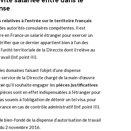
ivité salariée entre dans le
nse
relatives à l’entrée sur le territoire français
des autorités consulaires compétentes. Il est
re en France un salarié étranger pour exercer un
rifier que ce dernier appartient bien à l’un des
l’unité territoriale de la Direccte dont il relève au
ail (Inf. point III).
 des domaines faisant l’objet d’une dispense
 le service de la Direccte chargé de la main-d’œuvre
ger
qu’il souhaite engager les
pièces justificatives
 pièces sont en effet indispensables à l’étranger pour
pas soumis à l’obligation de détenir un tel visa, pour
rance en cas de contrôle administratif (Inf. point III).
le bien-fondé de la dispense d’autorisation de travail
e du 2 novembre 2016.