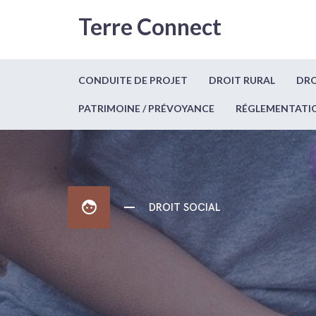
Terre Connect
CONDUITE DE PROJET
DROIT RURAL
DRO
PATRIMOINE / PRÉVOYANCE
RÉGLEMENTATI
face
DROIT SOCIAL