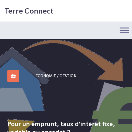
Terre Connect
business_center
ÉCONOMIE / GESTION
Pour un emprunt, taux d’intérêt fixe,