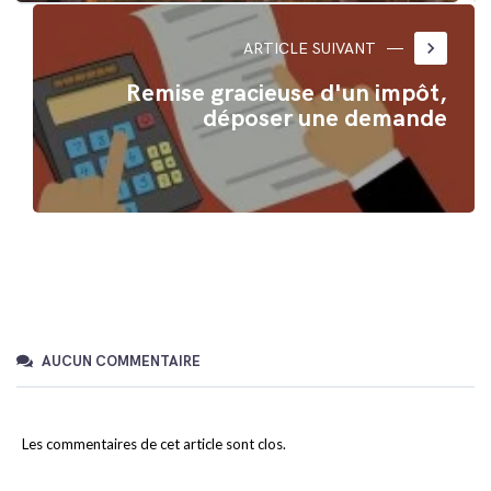
keyboard_arrow_right
ARTICLE SUIVANT
Remise gracieuse d'un impôt,
déposer une demande
AUCUN COMMENTAIRE
Les commentaires de cet article sont clos.