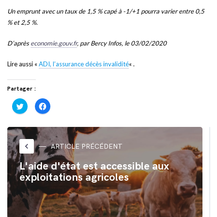
Un emprunt avec un taux de 1,5 % capé à -1/+1 pourra varier entre 0,5
% et 2,5 %.
D’après
economie.gouv.fr
, par Bercy Infos, le 03/02/2020
Lire aussi «
ADI, l’assurance décès invalidité
« .
Partager :
Cliquez
Cliquez
pour
pour
partager
partager
sur
sur
Twitter(ouvre
Facebook(ouvre
dans
dans
une
une
nouvelle
nouvelle
keyboard_arrow_left
ARTICLE PRÉCÉDENT
fenêtre)
fenêtre)
L'aide d'état est accessible aux
exploitations agricoles