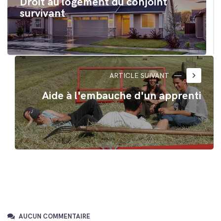
Droit au logement du conjoint
survivant
keyboard_arrow_right
ARTICLE SUIVANT
Aide à l'embauche d'un apprenti
AUCUN COMMENTAIRE