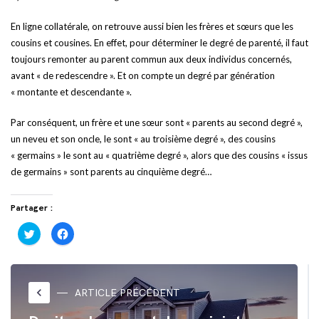
En ligne collatérale, on retrouve aussi bien les frères et sœurs que les
cousins et cousines. En effet, pour déterminer le degré de parenté, il faut
toujours remonter au parent commun aux deux individus concernés,
avant « de redescendre ». Et on compte un degré par génération
« montante et descendante ».
Par conséquent, un frère et une sœur sont « parents au second degré »,
un neveu et son oncle, le sont « au troisième degré », des cousins
« germains » le sont au « quatrième degré », alors que des cousins « issus
de germains » sont parents au cinquième degré…
Partager :
Cliquez
Cliquez
pour
pour
partager
partager
sur
sur
Twitter(ouvre
Facebook(ouvre
dans
dans
une
une
nouvelle
nouvelle
keyboard_arrow_left
ARTICLE PRÉCÉDENT
fenêtre)
fenêtre)