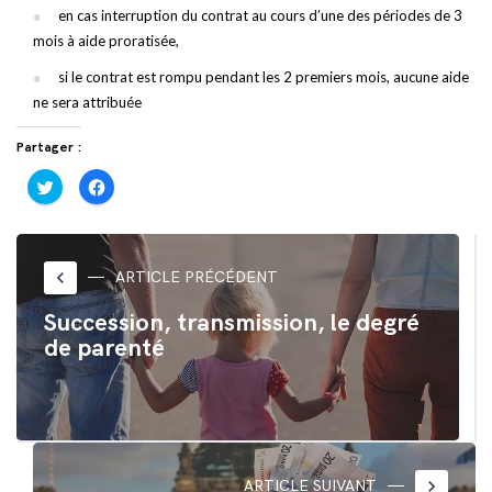
en cas interruption du contrat au cours d’une des périodes de 3
mois à aide proratisée,
si le contrat est rompu pendant les 2 premiers mois, aucune aide
ne sera attribuée
Partager :
Cliquez
Cliquez
pour
pour
partager
partager
sur
sur
Twitter(ouvre
Facebook(ouvre
dans
dans
une
une
nouvelle
nouvelle
keyboard_arrow_left
ARTICLE PRÉCÉDENT
fenêtre)
fenêtre)
Succession, transmission, le degré
de parenté
keyboard_arrow_right
ARTICLE SUIVANT