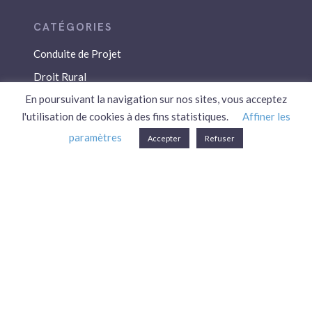
Conduite de Projet
Droit Rural
En poursuivant la navigation sur nos sites, vous acceptez
Droit Social
l'utilisation de cookies à des fins statistiques.
Affiner les
Économie / Gestion
paramètres
Accepter
Refuser
Environnement
Fiscalité / Droits
PAC
Patrimoine / Prévoyance
Réglementation