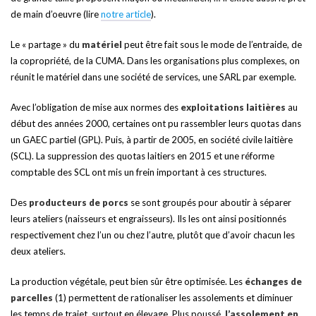
de main d’oeuvre (lire
notre article
).
Le « partage » du
matériel
peut être fait sous le mode de l’entraide, de
la copropriété, de la CUMA. Dans les organisations plus complexes, on
réunit le matériel dans une société de services, une SARL par exemple.
Avec l’obligation de mise aux normes des
exploitations laitières
au
début des années 2000, certaines ont pu rassembler leurs quotas dans
un GAEC partiel (GPL). Puis, à partir de 2005, en société civile laitière
(SCL). La suppression des quotas laitiers en 2015 et une réforme
comptable des SCL ont mis un frein important à ces structures.
Des
producteurs de porcs
se sont groupés pour aboutir à séparer
leurs ateliers (naisseurs et engraisseurs). Ils les ont ainsi positionnés
respectivement chez l’un ou chez l’autre, plutôt que d’avoir chacun les
deux ateliers.
La production végétale, peut bien sûr être optimisée. Les
échanges de
parcelles
(1) permettent de rationaliser les assolements et diminuer
les temps de trajet, surtout en élevage. Plus poussé,
l’assolement en