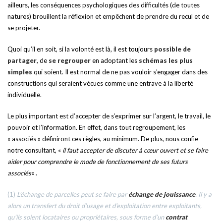
ailleurs, les conséquences psychologiques des difficultés (de toutes
natures) brouillent la réflexion et empêchent de prendre du recul et de
se projeter.
Quoi qu’il en soit, si la volonté est là, il est toujours
possible de
partager
, de
se regrouper
en adoptant les
schémas les plus
simples
qui soient. Il est normal de ne pas vouloir s’engager dans des
constructions qui seraient vécues comme une entrave à la liberté
individuelle.
Le plus important est d’accepter de s’exprimer sur l’argent, le travail, le
pouvoir et l’information. En effet, dans tout regroupement, les
« associés » définiront ces règles, au minimum. De plus, nous confie
notre consultant, «
il faut accepter de discuter à cœur ouvert et se faire
aider pour comprendre le mode de fonctionnement de ses futurs
associés
« .
(1)
L’échange de parcelles peut se faire par
échange de jouissance
. Il y a
alors un transfert du droit d’usage et d’exploitation entre exploitants,
qu’ils soient locataires ou propriétaires, sous forme d’un
contrat