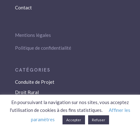
Contact
Mentions légales
Politique de confidentialité
Conduite de Projet
Droit Rural
En poursuivant la navigation sur nos sites, vous acceptez
Droit Social
l'utilisation de cookies à des fins statistiques.
Affiner les
Économie / Gestion
paramètres
Accepter
Refuser
Environnement
Fiscalité / Droits