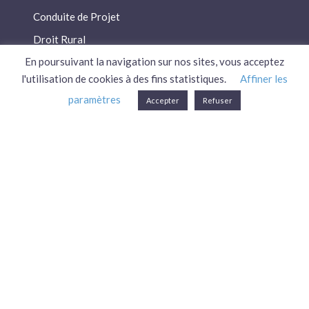
Conduite de Projet
Droit Rural
En poursuivant la navigation sur nos sites, vous acceptez
Droit Social
l'utilisation de cookies à des fins statistiques.
Affiner les
Économie / Gestion
paramètres
Accepter
Refuser
Environnement
Fiscalité / Droits
PAC
Patrimoine / Prévoyance
Réglementation
Plan du site