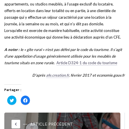
appartements, ou studios meublés, à l’usage exclusif du locataire,
offerts en location dans leur totalité ou en partie, à une clientèle de
passage qui y effectue un séjour caractérisé par une location à la
journée, à la semaine ou au mois, et qui n’y élit pas domicile.
Lorsqu’elle est exercée de manière habituelle, cette activité constitue
une activité économique qui donne lieu à déclaration auprès d’un CFE.
A noter :
le « gîte rural » n’est pas défini par le code du tourisme. Il s’agit
d’une appellation d’usage généralement utilisée pour les meublés de
tourisme situés en zone rurale.
Article D324-1 du code du tourisme
D’après
afe.creation.fr
, février 2017 et economie.gouv.fr
Partager :
Cliquez
Cliquez
pour
pour
partager
partager
sur
sur
Twitter(ouvre
Facebook(ouvre
dans
dans
une
une
nouvelle
nouvelle
keyboard_arrow_left
ARTICLE PRÉCÉDENT
fenêtre)
fenêtre)