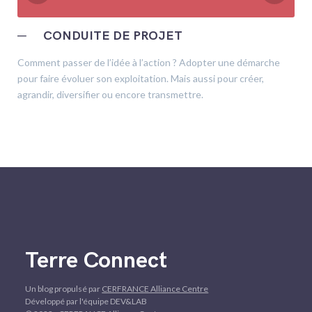
─
CONDUITE DE PROJET
Comment passer de l’idée à l’action ? Adopter une démarche
pour faire évoluer son exploitation. Mais aussi pour créer,
agrandir, diversifier ou encore transmettre.
Terre Connect
Un blog propulsé par
CERFRANCE Alliance Centre
Développé par l'équipe DEV&LAB