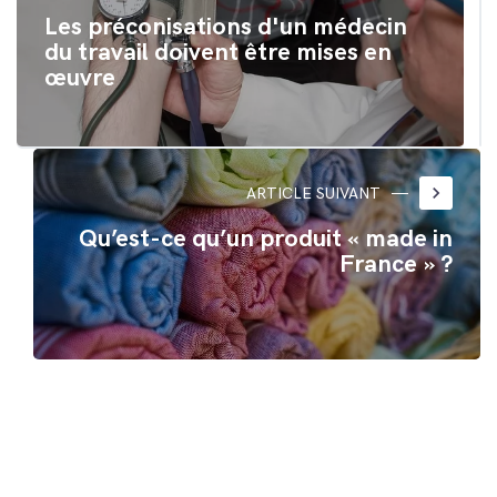
Les préconisations d'un médecin
du travail doivent être mises en
œuvre
keyboard_arrow_right
ARTICLE SUIVANT
Qu’est-ce qu’un produit « made in
France » ?