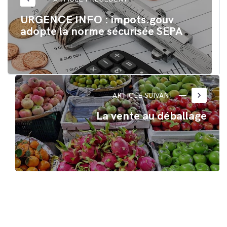
fenêtre)
fenêtre)
URGENCE INFO : impots.gouv
adopte la norme sécurisée SEPA
keyboard_arrow_right
ARTICLE SUIVANT
La vente au déballage