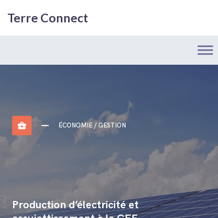
Terre Connect
business_center
ÉCONOMIE / GESTION
Production d’électricité et