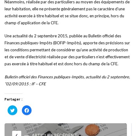
Néanmoins, réalisée par des particuliers au moyen des équipements de
leur habitation, elle ne présente généralement pas le caractère d’une
activité exercée à titre habituel et se situe donc, en principe, hors du
champ d’application de la CFE.
Une actualité du 2 septembre 2015, publiée au Bulletin officiel des
Finances publiques-Impôts (BOFiP-Impôts), apporte des précisions sur
les conditions permettant de considérer qu’une activité de production
et de vente d’électricité réalisée par des particuliers n’est effectivement
pas exercée à titre habituel et est donc hors du champ de la CFE.
Bulletin officiel des Finances publiques-Impôts, actualité du 2 septembre,
”02/09/2015 : IF – CFE
Partager :
Cliquez
Cliquez
pour
pour
partager
partager
sur
sur
Twitter(ouvre
Facebook(ouvre
dans
dans
une
une
nouvelle
nouvelle
keyboard_arrow_left
ARTICLE PRÉCÉDENT