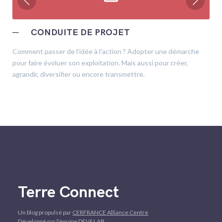
─
CONDUITE DE PROJET
Comment passer de l’idée à l’action ? Adopter une démarche
pour faire évoluer son exploitation. Mais aussi pour créer,
agrandir, diversifier ou encore transmettre.
Terre Connect
Un blog propulsé par
CERFRANCE Alliance Centre
Développé par l'équipe DEV&LAB