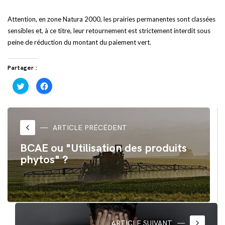
Attention, en zone Natura 2000, les prairies permanentes sont classées
sensibles et, à ce titre, leur retournement est strictement interdit sous
peine de réduction du montant du paiement vert.
Partager :
Cliquez
Cliquez
pour
pour
partager
partager
sur
sur
Twitter(ouvre
Facebook(ouvre
dans
dans
une
une
nouvelle
nouvelle
keyboard_arrow_left
ARTICLE PRÉCÉDENT
fenêtre)
fenêtre)
BCAE ou "Utilisation des produits
phytos" ?
keyboard_arrow_right
ARTICLE SUIVANT