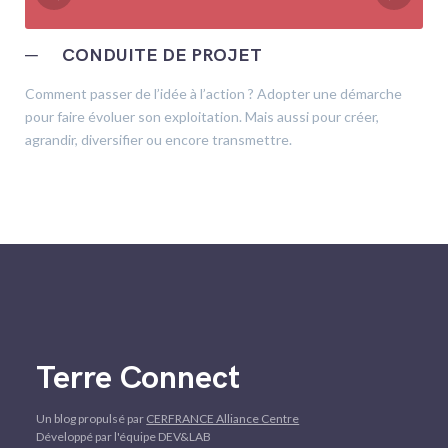
─
CONDUITE DE PROJET
Comment passer de l’idée à l’action ? Adopter une démarche
pour faire évoluer son exploitation. Mais aussi pour créer,
agrandir, diversifier ou encore transmettre.
Terre Connect
Un blog propulsé par
CERFRANCE Alliance Centre
Développé par l'équipe DEV&LAB