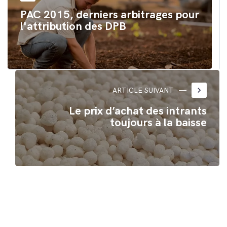
PAC 2015, derniers arbitrages pour
l'attribution des DPB
keyboard_arrow_right
ARTICLE SUIVANT
Le prix d’achat des intrants
toujours à la baisse