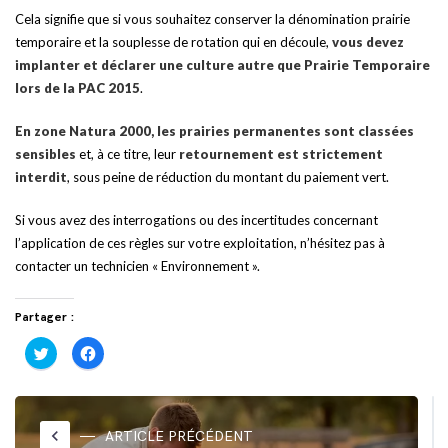
Cela signifie que si vous souhaitez conserver la dénomination prairie
temporaire et la souplesse de rotation qui en découle,
vous devez
implanter et déclarer une culture autre que Prairie Temporaire
lors de la PAC 2015
.
En zone Natura 2000, les prairies permanentes sont classées
sensibles
et, à ce titre, leur
retournement est strictement
interdit
, sous peine de réduction du montant du paiement vert.
Si vous avez des interrogations ou des incertitudes concernant
l’application de ces règles sur votre exploitation, n’hésitez pas à
contacter un technicien « Environnement ».
Partager :
Cliquez
Cliquez
pour
pour
partager
partager
sur
sur
Twitter(ouvre
Facebook(ouvre
dans
dans
une
une
nouvelle
nouvelle
keyboard_arrow_left
ARTICLE PRÉCÉDENT
fenêtre)
fenêtre)