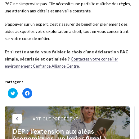
PAC ne s’improvise pas. Elle nécessite une parfaite maîtrise des règles,
une attention aux détails et une veille constante.
S’appuyer sur un expert, c’est s’assurer de bénéficier pleinement des
aides auxquelles votre exploitation a droit, tout en vous concentrant
sur votre cœur de métier.
Et si cette année, vous faisiez le choix d’une déclaration PAC
simple, sécurisée et optimisée ?
Contactez votre conseiller
environnement Cerfrance Alliance Centre
.
Partager :
Cliquez
Cliquez
pour
pour
partager
partager
sur
sur
Twitter(ouvre
Facebook(ouvre
dans
dans
une
une
nouvelle
nouvelle
keyboard_arrow_left
ARTICLE PRÉCÉDENT
fenêtre)
fenêtre)
DEP : l’extension aux aléas
économiques, un levier fiscal à