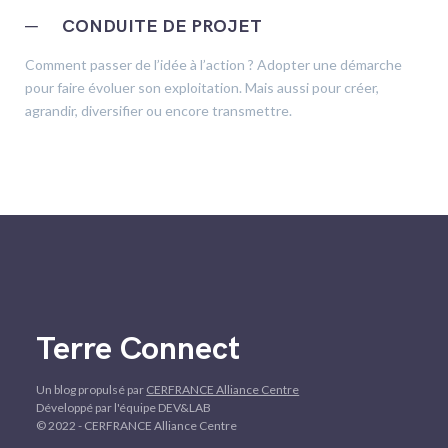
─
CONDUITE DE PROJET
Comment passer de l’idée à l’action ? Adopter une démarche
pour faire évoluer son exploitation. Mais aussi pour créer,
agrandir, diversifier ou encore transmettre.
Terre Connect
Un blog propulsé par
CERFRANCE Alliance Centre
Développé par l'équipe DEV&LAB
© 2022 - CERFRANCE Alliance Centre