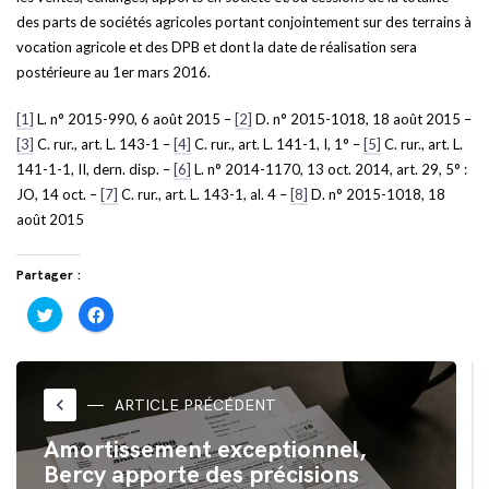
des parts de sociétés agricoles portant conjointement sur des terrains à
vocation agricole et des DPB et dont la date de réalisation sera
postérieure au 1er mars 2016.
[1]
L. n° 2015-990, 6 août 2015 –
[2]
D. n° 2015-1018, 18 août 2015 –
[3]
C. rur., art. L. 143-1 –
[4]
C. rur., art. L. 141-1, I, 1° –
[5]
C. rur., art. L.
141-1-1, II, dern. disp. –
[6]
L. n° 2014-1170, 13 oct. 2014, art. 29, 5° :
JO, 14 oct. –
[7]
C. rur., art. L. 143-1, al. 4 –
[8]
D. n° 2015-1018, 18
août 2015
Partager :
Cliquez
Cliquez
pour
pour
partager
partager
sur
sur
Twitter(ouvre
Facebook(ouvre
dans
dans
une
une
nouvelle
nouvelle
keyboard_arrow_left
ARTICLE PRÉCÉDENT
fenêtre)
fenêtre)
Amortissement exceptionnel,
Bercy apporte des précisions