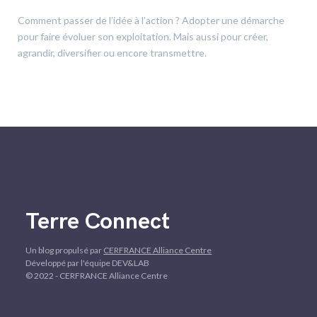
Comment passer de l’idée à l’action ? Adopter une démarche
pour faire évoluer son exploitation. Mais aussi pour créer,
agrandir, diversifier ou encore transmettre.
Terre Connect
Un blog propulsé par
CERFRANCE Alliance Centre
Développé par l'équipe DEV&LAB
© 2022 - CERFRANCE Alliance Centre