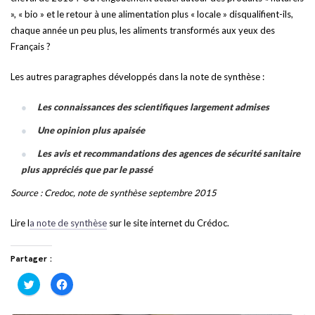
», « bio » et le retour à une alimentation plus « locale » disqualifient-ils,
chaque année un peu plus, les aliments transformés aux yeux des
Français ?
Les autres paragraphes développés dans la note de synthèse :
Les connaissances des scientifiques largement admises
Une opinion plus apaisée
Les avis et recommandations des agences de sécurité sanitaire
plus appréciés que par le passé
Source : Credoc, note de synthèse septembre 2015
Lire l
a note de synthèse
sur le site internet du Crédoc.
Partager :
Cliquez
Cliquez
pour
pour
partager
partager
sur
sur