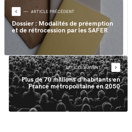
Twitter(ouvre
Facebook(ouvre
dans
dans
une
une
nouvelle
nouvelle
keyboard_arrow_left
ARTICLE PRÉCÉDENT
fenêtre)
fenêtre)
Dossier : Modalités de préemption
et de rétrocession par les SAFER
keyboard_arrow_right
ARTICLE SUIVANT
Plus de 70 millions d'habitants en
France métropolitaine en 2050