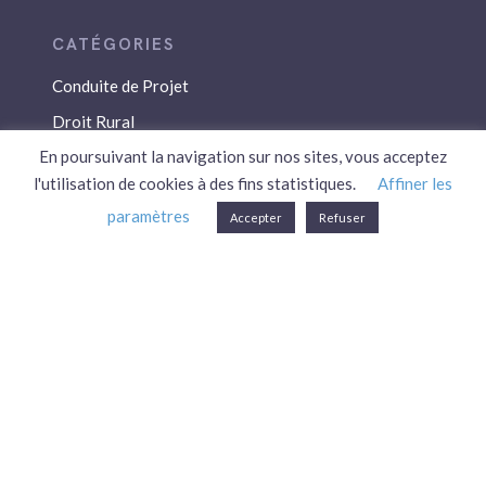
Conduite de Projet
Droit Rural
En poursuivant la navigation sur nos sites, vous acceptez
Droit Social
l'utilisation de cookies à des fins statistiques.
Affiner les
Économie / Gestion
paramètres
Accepter
Refuser
Environnement
Fiscalité / Droits
PAC
Patrimoine / Prévoyance
Réglementation