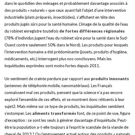
dans le quotidien des ménages et probablement davantage associés à
des produits « naturels » que ceux ayant fait l’objet d’une intervention
industrielle (plats préparés, insecticides), s’affichent en tête des
produits jugés sûrs pour la santé humaine. L’image de la qualité de l’eau
du robinet enregistre toutefois
de fortes différences régionales
(78% d’individus jugent l’eau du robinet sûre pour la santé dans le Sud-
Ouest contre seulement 50% dans le Nord). Les produits pour lesquels
l’intervention humaine a été prédominante (jouets, produits d’hygiène,
médicaments, etc.) interrogent plus nos concitoyens. Mais les
inquiétudes exprimées sont moins fortes depuis 2011.
Un sentiment de crainte perdure par rapport aux
produits innovants
(antennes de téléphonie mobile, nanomatériaux). Les Français
connaissent mal ces produits, pensent que la science n’a pas encore
exploré l’ensemble de ces effets, et se montrent donc réticents à leur
sujet2. Mais même sur ce type de produits, les inquiétudes semblent
s’estomper. Les
aliments transformés
font, de ce point de vue, figure
d’exception : ce sont les seuls à générer davantage d’inquiétude. Peut-
être la population a-t-elle toujours à l’esprit le scandale de la viande de
cheval de 2013 ? Ou l’engouement actuel autour des produits « naturels