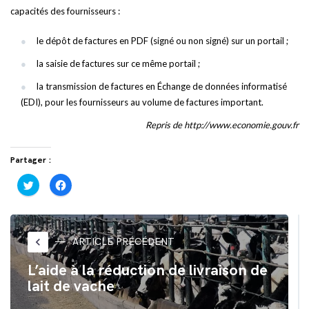
capacités des fournisseurs :
le dépôt de factures en PDF (signé ou non signé) sur un portail ;
la saisie de factures sur ce même portail ;
la transmission de factures en Échange de données informatisé
(EDI), pour les fournisseurs au volume de factures important.
Repris de http://www.economie.gouv.fr
Partager :
Cliquez
Cliquez
pour
pour
partager
partager
sur
sur
Twitter(ouvre
Facebook(ouvre
dans
dans
une
une
nouvelle
nouvelle
keyboard_arrow_left
ARTICLE PRÉCÉDENT
fenêtre)
fenêtre)
L’aide à la réduction de livraison de
lait de vache