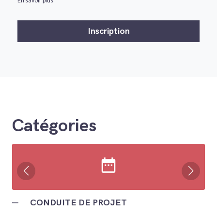
En savoir plus
Catégories
date_range
─
CONDUITE DE PROJET