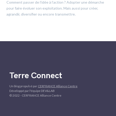
Comment passer de l’idée à l’action ? Adopter une démarche
pour faire évoluer son exploitation. Mais aussi pour créer,
agrandir, diversifier ou encore transmettre.
Terre Connect
Un blog propulsé par
CERFRANCE Alliance Centre
Développé par l'équipe DEV&LAB
© 2022 - CERFRANCE Alliance Centre