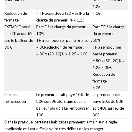
1,25
Réduction du
= TF acquittée x (20 – % IF à la
= 0€
fermage
charge du preneur) % x 1,25
EXEMPLE pour
Part F à la charge du preneur :
Part TF à la charge
une TF acquittée
10%
du preneur :
par le bailleur de
TF à rembourser par le preneur :
50%
80 €
= 0€Réduction de fermage :
TF à rembourser
= 80 x (20-10)% x 1,25 = 10€
par le preneur :
= 80 x (50- 20)% x
1.25 = 30€
Réduction de
fermage :
= 0€
Et sans
Le preneur aurait payé 10% de
Le preneur aurait
rétrocession
80€ soit 8€ alors que c’est le
payé 50% de 80€
bailleur qui doit lui rembourser
soit 40€ au lieu de
10€
30€
Dans la pratique, certaines habitudes prennent la main sur la règle
applicable et il est difficile voire très délicat de les changer.