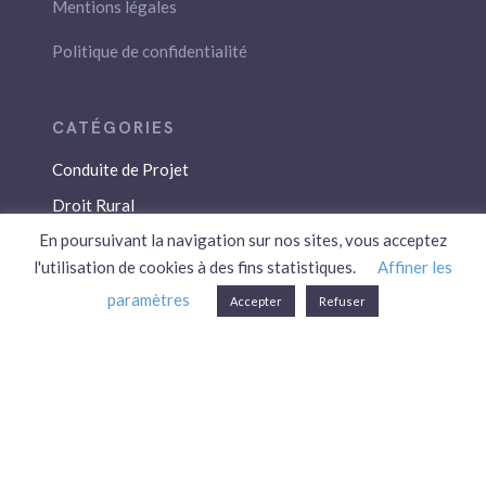
Mentions légales
Politique de confidentialité
Conduite de Projet
Droit Rural
En poursuivant la navigation sur nos sites, vous acceptez
Droit Social
l'utilisation de cookies à des fins statistiques.
Affiner les
Économie / Gestion
paramètres
Accepter
Refuser
Environnement
Fiscalité / Droits
PAC
Patrimoine / Prévoyance
Réglementation