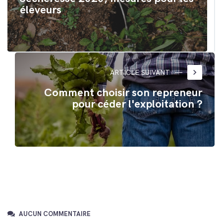
éleveurs
keyboard_arrow_right
ARTICLE SUIVANT
Comment choisir son repreneur
pour céder l'exploitation ?
AUCUN COMMENTAIRE