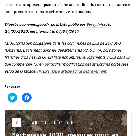
L’assureur proposera quant à lui une adaptation du contrat d’assurance
pour prendre en compte cette nouvelle situation.
D’après economie.gouv.fr, un article publié par
Bercy Infos
, le
20/07/2020, initialement le 04/05/2017
(1)
A
utorisation obligatoire dans les communes de plus de 200 000
habitants.
Egalement dans les départements 92, 93, 94, hors zones
franches urbaines (ZFU). (2) liste non limitative, logements inclus dans un
bail commercial
.
(3) en particulier modification des structures porteuses
et/ou de la façade
.
(4)
Lire notre article sur le dégrèvement.
Partager :
Cliquez
Cliquez
pour
pour
partager
partager
sur
sur
Twitter(ouvre
Facebook(ouvre
dans
dans
une
une
nouvelle
nouvelle
keyboard_arrow_left
ARTICLE PRÉCÉDENT
fenêtre)
fenêtre)
Sécheresse 2020, mesures pour les