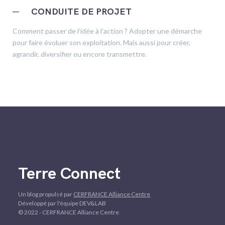
─
CONDUITE DE PROJET
Comment passer de l’idée à l’action ? Adopter une démarche
pour faire évoluer son exploitation. Mais aussi pour créer,
agrandir, diversifier ou encore transmettre.
Terre Connect
Un blog propulsé par
CERFRANCE Alliance Centre
Développé par l'équipe DEV&LAB
© 2022 - CERFRANCE Alliance Centre