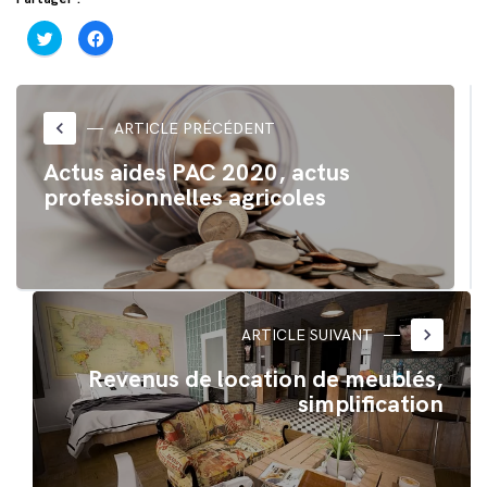
Cliquez
Cliquez
pour
pour
partager
partager
sur
sur
Twitter(ouvre
Facebook(ouvre
dans
dans
une
une
nouvelle
nouvelle
keyboard_arrow_left
ARTICLE PRÉCÉDENT
fenêtre)
fenêtre)
Actus aides PAC 2020, actus
professionnelles agricoles
keyboard_arrow_right
ARTICLE SUIVANT
Revenus de location de meublés,
simplification