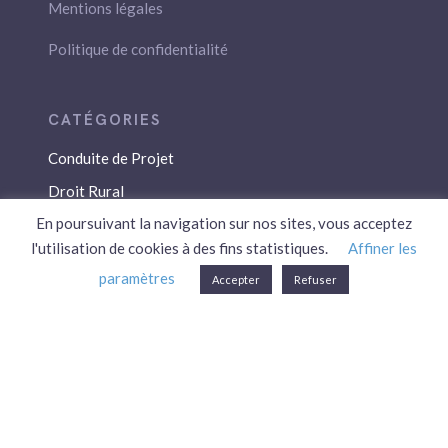
Mentions légales
Politique de confidentialité
Conduite de Projet
Droit Rural
En poursuivant la navigation sur nos sites, vous acceptez
Droit Social
l'utilisation de cookies à des fins statistiques.
Affiner les
Économie / Gestion
paramètres
Accepter
Refuser
Environnement
Fiscalité / Droits
PAC
Patrimoine / Prévoyance
Réglementation