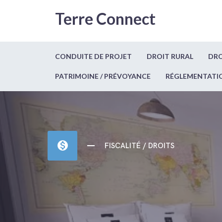
Terre Connect
CONDUITE DE PROJET
DROIT RURAL
DRO
PATRIMOINE / PRÉVOYANCE
RÉGLEMENTATI
monetization_on
FISCALITÉ / DROITS