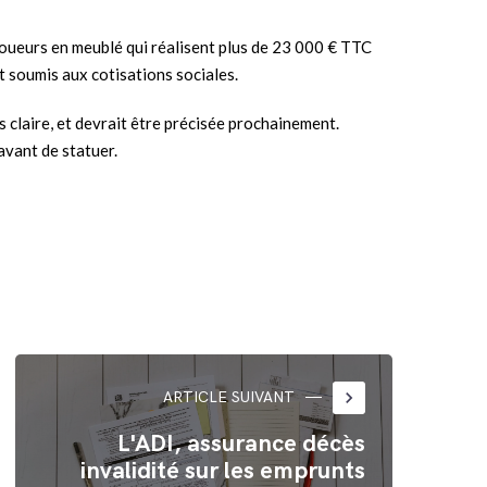
s loueurs en meublé qui réalisent plus de 23 000 € TTC
nt soumis aux cotisations sociales.
s claire, et devrait être précisée prochainement.
avant de statuer.
keyboard_arrow_right
ARTICLE SUIVANT
L'ADI, assurance décès
invalidité sur les emprunts