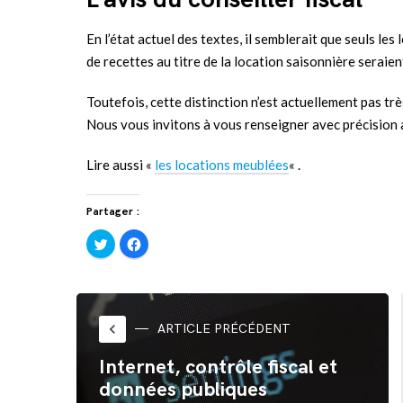
En l’état actuel des textes, il semblerait que seuls le
de recettes au titre de la location saisonnière seraie
Toutefois, cette distinction n’est actuellement pas trè
Nous vous invitons à vous renseigner avec précision 
Lire aussi «
les locations meublées
« .
Partager :
Cliquez
Cliquez
pour
pour
partager
partager
sur
sur
Twitter(ouvre
Facebook(ouvre
dans
dans
une
une
nouvelle
nouvelle
fenêtre)
fenêtre)
keyboard_arrow_left
ARTICLE PRÉCÉDENT
Internet, contrôle fiscal et
données publiques