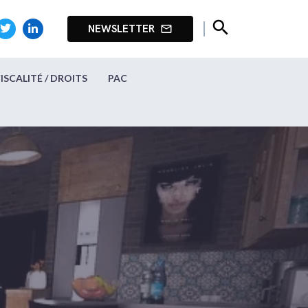
search
NEWSLETTER
mail_outline
FISCALITÉ / DROITS
PAC