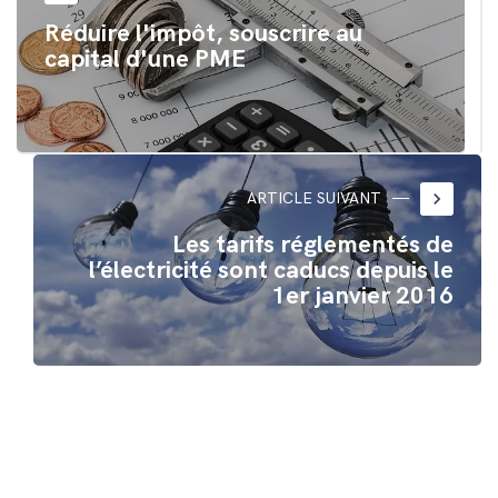
Réduire l'impôt, souscrire au
capital d'une PME
keyboard_arrow_right
ARTICLE SUIVANT
Les tarifs réglementés de
l’électricité sont caducs depuis le
1er janvier 2016