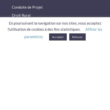
Conduite de Projet
Droit Rural
En poursuivant la navigation sur nos sites, vous acceptez
Droit Social
l'utilisation de cookies à des fins statistiques.
Affiner les
Économie / Gestion
paramètres
Accepter
Refuser
Environnement
Fiscalité / Droits
PAC
Patrimoine / Prévoyance
Réglementation
Plan du site