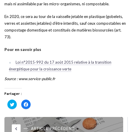
mais ni assimilable par les micro-organismes, ni compostable.
En 2020, ce sera au tour de la vaisselle jetable en plastique (gobelets,
verres et assiettes jetables) d’être interdits, sauf ceux compostables en
compostage domestique et constitués de matières biosourcées (art.
73).
Pour en savoir plus
Loi n°2015-992 du 17 août 2015 relative à la transition
énergétique pour la croissance verte
Source : www.service-public.fr
Partager :
Cliquez
Cliquez
pour
pour
partager
partager
sur
sur
Twitter(ouvre
Facebook(ouvre
dans
dans
une
une
nouvelle
nouvelle
keyboard_arrow_left
ARTICLE PRÉCÉDENT
fenêtre)
fenêtre)