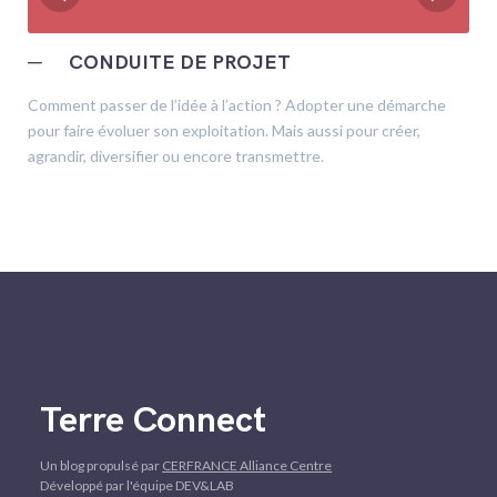
─
CONDUITE DE PROJET
Comment passer de l’idée à l’action ? Adopter une démarche
pour faire évoluer son exploitation. Mais aussi pour créer,
agrandir, diversifier ou encore transmettre.
Terre Connect
Un blog propulsé par
CERFRANCE Alliance Centre
Développé par l'équipe DEV&LAB