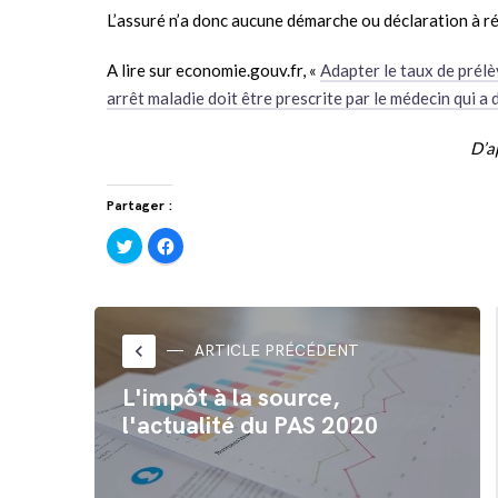
L’assuré n’a donc aucune démarche ou déclaration à ré
A lire sur economie.gouv.fr, «
Adapter le taux de prél
arrêt maladie doit être prescrite par le médecin qui a dé
D’a
Partager :
Cliquez
Cliquez
pour
pour
partager
partager
sur
sur
Twitter(ouvre
Facebook(ouvre
dans
dans
une
une
nouvelle
nouvelle
fenêtre)
fenêtre)
keyboard_arrow_left
ARTICLE PRÉCÉDENT
L'impôt à la source,
l'actualité du PAS 2020