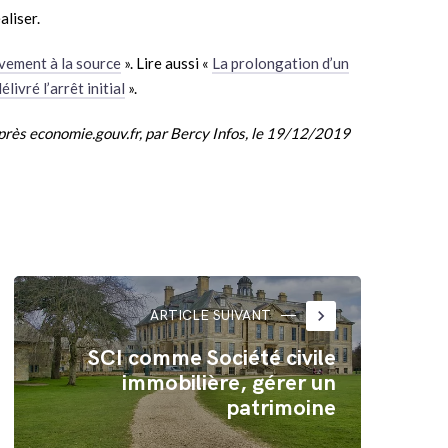
aliser.
èvement à la source
». Lire aussi «
La prolongation d’un
livré l’arrêt initial
».
près economie.gouv.fr, par Bercy Infos, le 19/12/2019
keyboard_arrow_right
ARTICLE SUIVANT
SCI comme Société civile
immobilière, gérer un
patrimoine