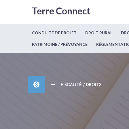
Terre Connect
CONDUITE DE PROJET
DROIT RURAL
DRO
PATRIMOINE / PRÉVOYANCE
RÉGLEMENTATI
monetization_on
FISCALITÉ / DROITS