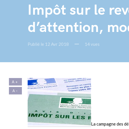
Impôt sur le re
d’attention, mo
Publié le 12 Avr 2018
14 vues
La campagne des déc