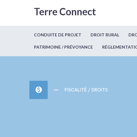
Terre Connect
CONDUITE DE PROJET
DROIT RURAL
DRO
PATRIMOINE / PRÉVOYANCE
RÉGLEMENTATI
monetization_on
FISCALITÉ / DROITS