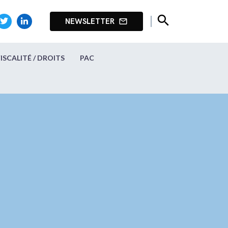
search
NEWSLETTER
mail_outline
FISCALITÉ / DROITS
PAC