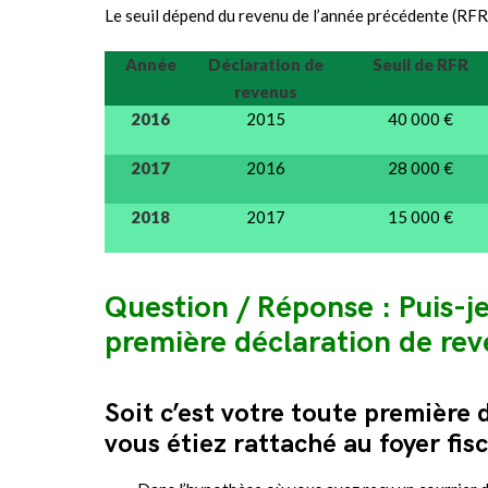
Le seuil dépend du revenu de l’année précédente (RFR
Année
Déclaration de
Seuil de RFR
revenus
2016
2015
40 000 €
2017
2016
28 000 €
2018
2017
15 000 €
Question / Réponse : Puis-j
première déclaration de rev
Soit c’est votre toute première
vous étiez rattaché au foyer fis