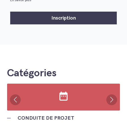
Catégories
date_range
─
CONDUITE DE PROJET