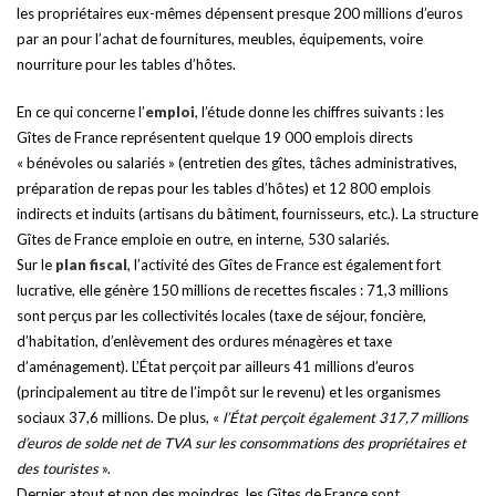
les propriétaires eux-mêmes dépensent presque 200 millions d’euros
par an pour l’achat de fournitures, meubles, équipements, voire
nourriture pour les tables d’hôtes.
En ce qui concerne l’
emploi
, l’étude donne les chiffres suivants : les
Gîtes de France représentent quelque 19 000 emplois directs
« bénévoles ou salariés » (entretien des gîtes, tâches administratives,
préparation de repas pour les tables d’hôtes) et 12 800 emplois
indirects et induits (artisans du bâtiment, fournisseurs, etc.). La structure
Gîtes de France emploie en outre, en interne, 530 salariés.
Sur le
plan fiscal
, l’activité des Gîtes de France est également fort
lucrative, elle génère 150 millions de recettes fiscales : 71,3 millions
sont perçus par les collectivités locales (taxe de séjour, foncière,
d’habitation, d’enlèvement des ordures ménagères et taxe
d’aménagement). L’État perçoit par ailleurs 41 millions d’euros
(principalement au titre de l’impôt sur le revenu) et les organismes
sociaux 37,6 millions. De plus, «
l’État perçoit également 317,7 millions
d’euros de solde net de TVA sur les consommations des propriétaires et
des touristes
».
Dernier atout et non des moindres, les Gîtes de France sont