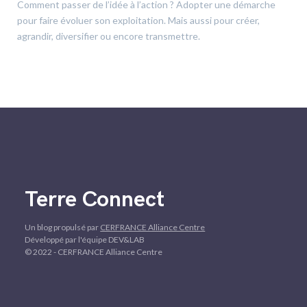
Comment passer de l’idée à l’action ? Adopter une démarche
pour faire évoluer son exploitation. Mais aussi pour créer,
agrandir, diversifier ou encore transmettre.
Terre Connect
Un blog propulsé par
CERFRANCE Alliance Centre
Développé par l'équipe DEV&LAB
© 2022 - CERFRANCE Alliance Centre