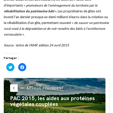
d’importants «
promoteurs de l’aménagement du territoire par la
réhabilitation du patrimoine bâti
». Les propriétaires de gîtes ont
investi l’an dernier presque un demi-milliard d’euros dans la création ou
la réhabilitation d’un gîte, permettant souvent «
de sauver un patrimoine
rural voué à la dégradation et de voir renaître des bâtis à l’architecture
vernaculaire
».
Source : lettre de l’AMF, édition 24 avril 2015
Partager :
Cliquez
Cliquez
pour
pour
partager
partager
sur
sur
Twitter(ouvre
Facebook(ouvre
dans
dans
une
une
nouvelle
nouvelle
keyboard_arrow_left
ARTICLE PRÉCÉDENT
fenêtre)
fenêtre)
PAC 2015, les aides aux protéines
végétales couplées