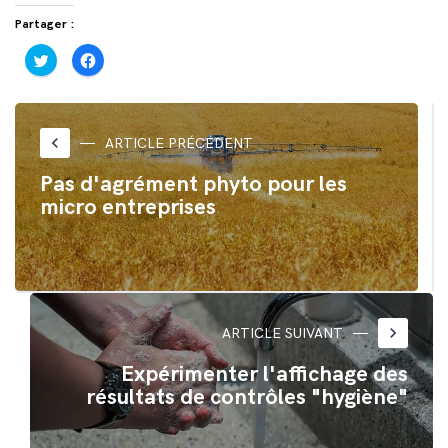
Partager :
Cliquez
Cliquez
pour
pour
partager
partager
sur
sur
Twitter(ouvre
Facebook(ouvre
dans
dans
une
une
nouvelle
nouvelle
keyboard_arrow_left
ARTICLE PRÉCÉDENT
fenêtre)
fenêtre)
Pas d'agrément phyto pour les
micro entreprises
keyboard_arrow_right
ARTICLE SUIVANT
Expérimenter l'affichage des
résultats de contrôles "hygiène"