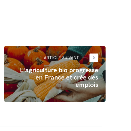
keyboard_arrow_right
ARTICLE SUIVANT
L'agriculture bio progresse
en France et crée des
emplois