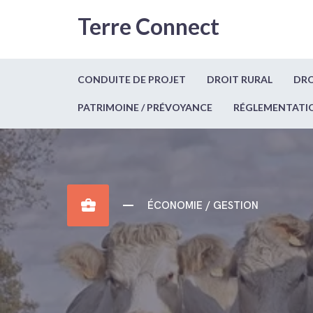
Terre Connect
CONDUITE DE PROJET
DROIT RURAL
DRO
PATRIMOINE / PRÉVOYANCE
RÉGLEMENTATI
business_center
ÉCONOMIE / GESTION