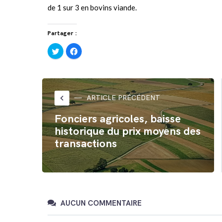
de 1 sur 3 en bovins viande.
Partager :
Cliquez
Cliquez
pour
pour
partager
partager
sur
sur
Twitter(ouvre
Facebook(ouvre
dans
dans
une
une
nouvelle
nouvelle
fenêtre)
fenêtre)
keyboard_arrow_left
ARTICLE PRÉCÉDENT
Fonciers agricoles, baisse
historique du prix moyens des
transactions
AUCUN COMMENTAIRE