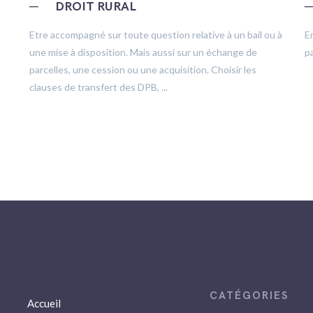
─
DROIT RURAL
Etre accompagné sur toute question relative à un bail ou à
E
une mise à disposition. Mais aussi sur un échange de
pa
parcelles, une cession ou une acquisition. Choisir les
clauses de transfert des DPB, ...
Accueil