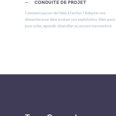
─
CONDUITE DE PROJET
trôle
Comment passer de l’idée à l’action ? Adopter une
démarche pour faire évoluer son exploitation. Mais aussi
pour créer, agrandir, diversifier ou encore transmettre.