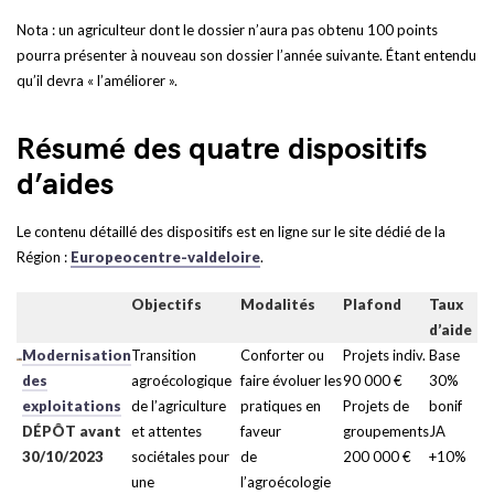
Nota : un agriculteur dont le dossier n’aura pas obtenu 100 points
pourra présenter à nouveau son dossier l’année suivante. Étant entendu
qu’il devra « l’améliorer ».
Résumé des quatre dispositifs
d’aides
Le contenu détaillé des dispositifs est en ligne sur le site dédié de la
Région :
Europeocentre-valdeloire
.
Objectifs
Modalités
Plafond
Taux
d’aide
Modernisation
Transition
Conforter ou
Projets indiv.
Base
des
agroécologique
faire évoluer les
90 000 €
30%
exploitations
de l’agriculture
pratiques en
Projets de
bonif
DÉPÔT avant
et attentes
faveur
groupements
JA
30/10/2023
sociétales pour
de
200 000 €
+10%
une
l’agroécologie