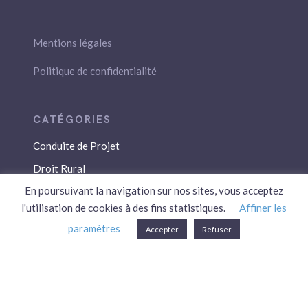
Mentions légales
Politique de confidentialité
Conduite de Projet
Droit Rural
En poursuivant la navigation sur nos sites, vous acceptez
Droit Social
l'utilisation de cookies à des fins statistiques.
Affiner les
Économie / Gestion
paramètres
Accepter
Refuser
Environnement
Fiscalité / Droits
PAC
Patrimoine / Prévoyance