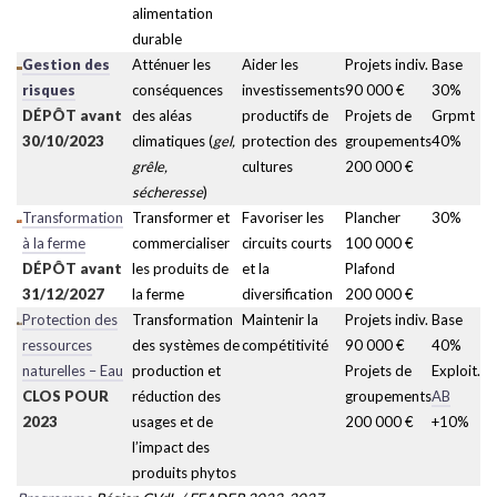
alimentation
durable
Gestion des
Atténuer les
Aider les
Projets indiv.
Base
risques
conséquences
investissements
90 000 €
30%
DÉPÔT avant
des aléas
productifs de
Projets de
Grpmt
30/10/2023
climatiques (
gel,
protection des
groupements
40%
grêle,
cultures
200 000 €
sécheresse
)
Transformation
Transformer et
Favoriser les
Plancher
30%
à la ferme
commercialiser
circuits courts
100 000 €
DÉPÔT avant
les produits de
et la
Plafond
31/12/2027
la ferme
diversification
200 000 €
Protection des
Transformation
Maintenir la
Projets indiv.
Base
ressources
des systèmes de
compétitivité
90 000 €
40%
naturelles – Eau
production et
Projets de
Exploit.
CLOS POUR
réduction des
groupements
AB
2023
usages et de
200 000 €
+10%
l’impact des
produits phytos