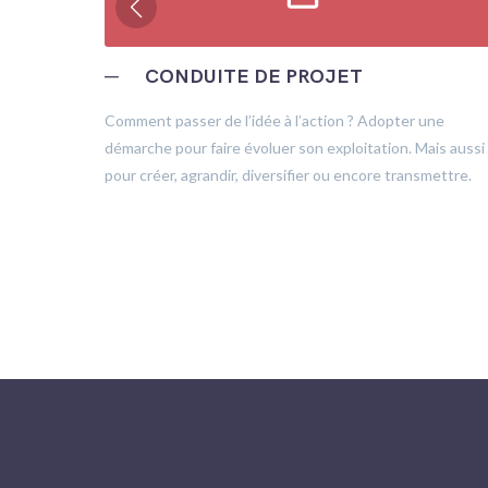
─
CONDUITE DE PROJET
trôle
Comment passer de l’idée à l’action ? Adopter une
démarche pour faire évoluer son exploitation. Mais aussi
pour créer, agrandir, diversifier ou encore transmettre.