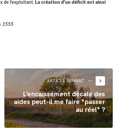
ix de l’exploitant.
La création d’un déficit est ainsi
p. 1555
keyboard_arrow_right
ARTICLE SUIVANT
L’encaissement décalé des
aides peut-il me faire "passer
au réel" ?