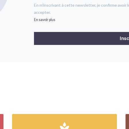
En m'inscrivant à cette newsletter, je confirme avoir l
accepter.
En savoir plus
spa