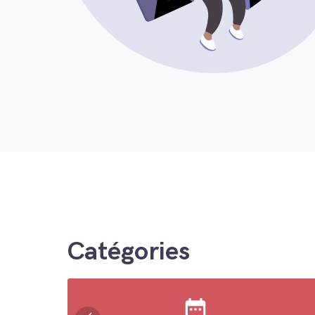
Catégories
date_range