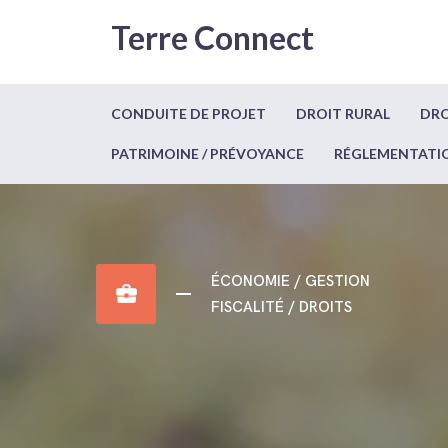
Terre Connect
CONDUITE DE PROJET
DROIT RURAL
DRO
PATRIMOINE / PRÉVOYANCE
RÉGLEMENTATI
ÉCONOMIE / GESTION
business_center
FISCALITÉ / DROITS