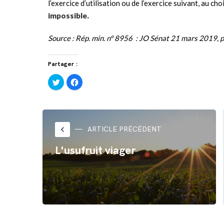
l’exercice d’utilisation ou de l’exercice suivant, au cho
impossible.
Source : Rép. min. n° 8956 : JO Sénat 21 mars 2019, 
Partager :
Cliquez
Cliquez
pour
pour
partager
partager
sur
sur
Twitter(ouvre
Facebook(ouvre
dans
dans
une
une
nouvelle
nouvelle
fenêtre)
fenêtre)
keyboard_arrow_left
ARTICLE PRÉCÉDENT
L'usufruit viager