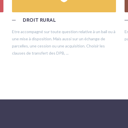
─
DROIT RURAL
Etre accompagné sur toute question relative à un bail ou à
E
une mise à disposition. Mais aussi sur un échange de
pa
parcelles, une cession ou une acquisition. Choisir les
clauses de transfert des DPB, ...