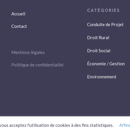
Accueil
Conduite de Projet
Contact
Droit Rural
Droit Social
Mentions légales
Économie / Gestion
Politique de confidentialité
Environnement
ous acceptez l'utilisation de cookies à des fins statistiques.
Affin
Plan du site