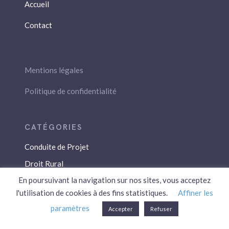
Accueil
Contact
Mentions légales
Politique de confidentialité
Conduite de Projet
Droit Rural
En poursuivant la navigation sur nos sites, vous acceptez
Droit Social
l'utilisation de cookies à des fins statistiques.
Affiner les
Économie / Gestion
paramètres
Accepter
Refuser
Environnement