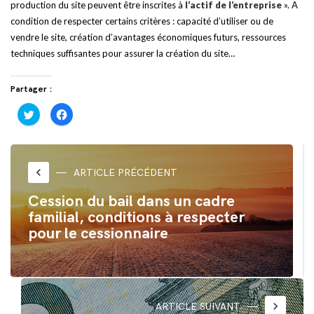
production du site peuvent être inscrites à
l’actif de l’entreprise
». A
condition de respecter certains critères : capacité d’utiliser ou de
vendre le site, création d’avantages économiques futurs, ressources
techniques suffisantes pour assurer la création du site…
Partager :
Cliquez
Cliquez
pour
pour
partager
partager
sur
sur
Twitter(ouvre
Facebook(ouvre
dans
dans
une
une
nouvelle
nouvelle
keyboard_arrow_left
ARTICLE PRÉCÉDENT
fenêtre)
fenêtre)
Cession du bail dans un cadre
familial, conditions à respecter
pour le cessionnaire
keyboard_arrow_right
ARTICLE SUIVANT