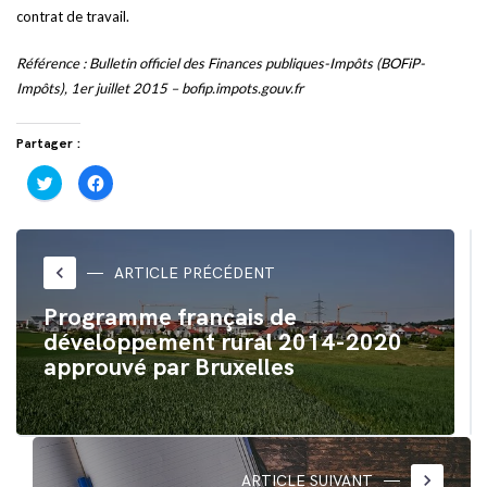
contrat de travail.
Référence : Bulletin officiel des Finances publiques-Impôts (BOFiP-
Impôts), 1er juillet 2015 – bofip.impots.gouv.fr
Partager :
Cliquez
Cliquez
pour
pour
partager
partager
sur
sur
Twitter(ouvre
Facebook(ouvre
dans
dans
une
une
nouvelle
nouvelle
keyboard_arrow_left
ARTICLE PRÉCÉDENT
fenêtre)
fenêtre)
Programme français de
développement rural 2014-2020
approuvé par Bruxelles
keyboard_arrow_right
ARTICLE SUIVANT