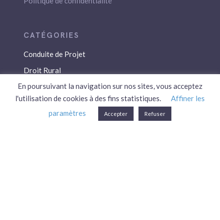
Politique de confidentialité
Conduite de Projet
Droit Rural
En poursuivant la navigation sur nos sites, vous acceptez
Droit Social
l'utilisation de cookies à des fins statistiques.
Affiner les
Économie / Gestion
paramètres
Accepter
Refuser
Environnement
Fiscalité / Droits
PAC
Patrimoine / Prévoyance
Réglementation