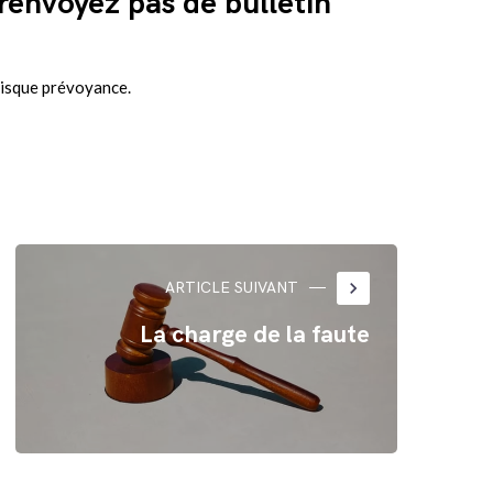
 renvoyez pas de bulletin
 risque prévoyance.
keyboard_arrow_right
ARTICLE SUIVANT
La charge de la faute