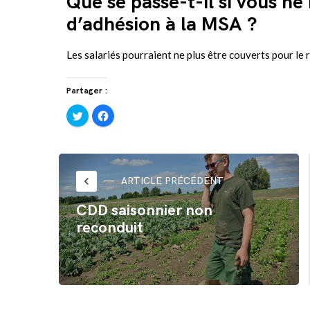
Que se passe-t-il si vous ne
d’adhésion à la MSA ?
Les salariés pourraient ne plus être couverts pour le
Partager :
Cliquez
Cliquez
pour
pour
partager
partager
sur
sur
Twitter(ouvre
Facebook(ouvre
dans
dans
une
une
nouvelle
nouvelle
fenêtre)
fenêtre)
keyboard_arrow_left
ARTICLE PRÉCÉDENT
CDD saisonnier non
reconduit