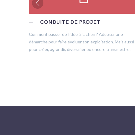
─
CONDUITE DE PROJET
trôle
Comment passer de l’idée à l’action ? Adopter une
démarche pour faire évoluer son exploitation. Mais aussi
pour créer, agrandir, diversifier ou encore transmettre.