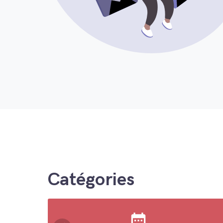
Catégories
date_range