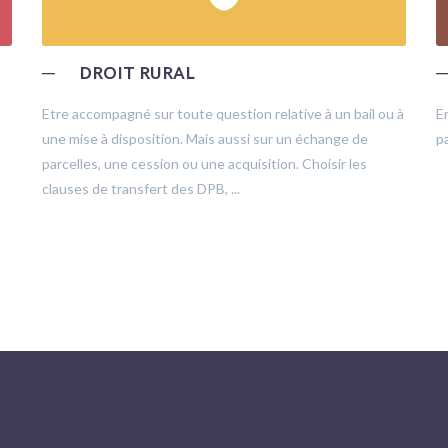
─
DROIT RURAL
Etre accompagné sur toute question relative à un bail ou à
E
une mise à disposition. Mais aussi sur un échange de
pa
parcelles, une cession ou une acquisition. Choisir les
clauses de transfert des DPB, ...