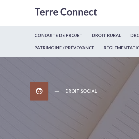
Terre Connect
CONDUITE DE PROJET
DROIT RURAL
DRO
PATRIMOINE / PRÉVOYANCE
RÉGLEMENTATI
face
DROIT SOCIAL