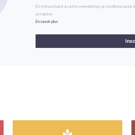
En m'inscrivant à cette newsletter, je confirme avoir l
accepter.
En savoir plus
spa