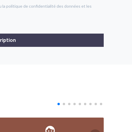
u la politique de confidentialité des données et les
face