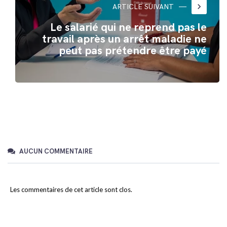
keyboard_arrow_right
ARTICLE SUIVANT
Le salarié qui ne reprend pas le
travail après un arrêt maladie ne
peut pas prétendre être payé
AUCUN COMMENTAIRE
Les commentaires de cet article sont clos.