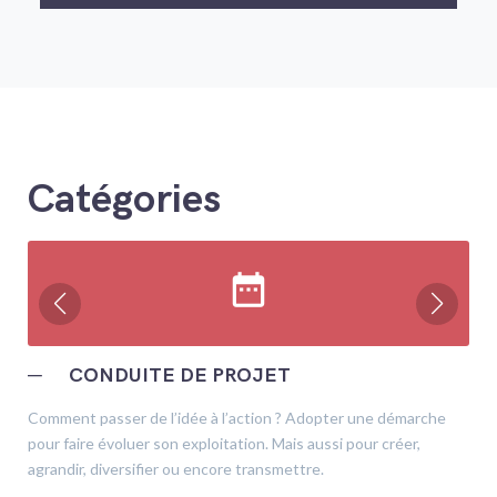
Catégories
date_range
─
CONDUITE DE PROJET
Comment passer de l’idée à l’action ? Adopter une démarche
pour faire évoluer son exploitation. Mais aussi pour créer,
agrandir, diversifier ou encore transmettre.