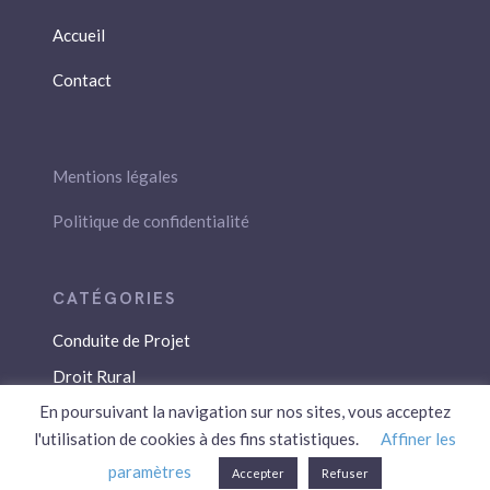
Accueil
Contact
Mentions légales
Politique de confidentialité
Conduite de Projet
Droit Rural
En poursuivant la navigation sur nos sites, vous acceptez
Droit Social
l'utilisation de cookies à des fins statistiques.
Affiner les
Économie / Gestion
paramètres
Accepter
Refuser
Environnement