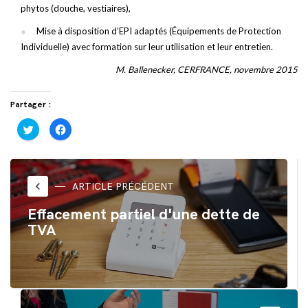
phytos (douche, vestiaires),
Mise à disposition d’EPI adaptés (Équipements de Protection
Individuelle) avec formation sur leur utilisation et leur entretien.
M. Ballenecker, CERFRANCE, novembre 2015
Partager :
Cliquez
Cliquez
pour
pour
partager
partager
sur
sur
Twitter(ouvre
Facebook(ouvre
dans
dans
une
une
nouvelle
nouvelle
keyboard_arrow_left
ARTICLE PRÉCÉDENT
fenêtre)
fenêtre)
Effacement partiel d'une dette de
TVA