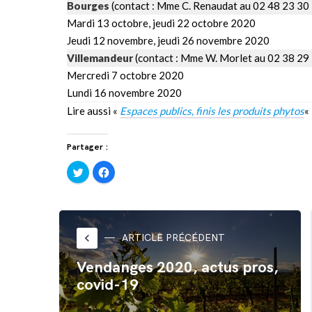
Bourges
(contact : Mme C. Renaudat au 02 48 23 30 
Mardi 13 octobre, jeudi 22 octobre 2020
Jeudi 12 novembre, jeudi 26 novembre 2020
Villemandeur
(contact : Mme W. Morlet au 02 38 29 
Mercredi 7 octobre 2020
Lundi 16 novembre 2020
Lire aussi «
Espaces publics, finis les produits phytos
«
Partager :
Cliquez
Cliquez
pour
pour
partager
partager
sur
sur
Twitter(ouvre
Facebook(ouvre
dans
dans
une
une
nouvelle
nouvelle
fenêtre)
fenêtre)
keyboard_arrow_left
ARTICLE PRÉCÉDENT
Vendanges 2020, actus pros,
covid-19