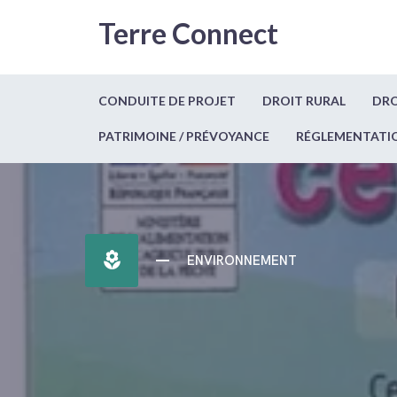
Terre Connect
CONDUITE DE PROJET
DROIT RURAL
DRO
PATRIMOINE / PRÉVOYANCE
RÉGLEMENTATI
local_florist
ENVIRONNEMENT