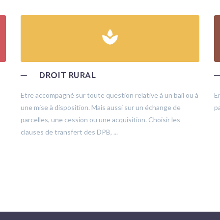
spa
─
DROIT RURAL
Etre accompagné sur toute question relative à un bail ou à
E
une mise à disposition. Mais aussi sur un échange de
pa
parcelles, une cession ou une acquisition. Choisir les
clauses de transfert des DPB, ...