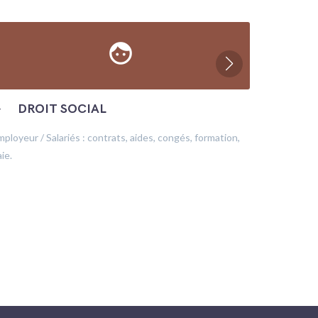
face
─
DROIT SOCIAL
─
ÉC
mployeur / Salariés : contrats, aides, congés, formation,
Production
ie.
financeme