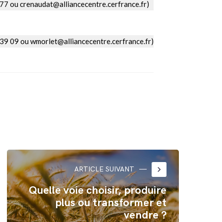
77 ou crenaudat@alliancecentre.cerfrance.fr)
39 09 ou wmorlet@alliancecentre.cerfrance.fr)
keyboard_arrow_right
ARTICLE SUIVANT
Quelle voie choisir, produire
plus ou transformer et
vendre ?