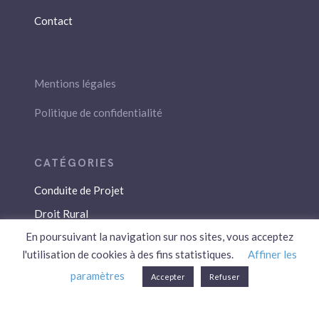
Contact
Mentions légales
Politique de confidentialité
Conduite de Projet
Droit Rural
En poursuivant la navigation sur nos sites, vous acceptez
Droit Social
l'utilisation de cookies à des fins statistiques.
Affiner les
Économie / Gestion
paramètres
Accepter
Refuser
Environnement
Fiscalité / Droits