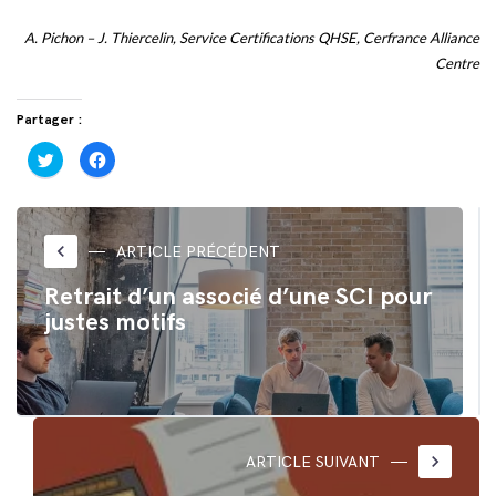
A. Pichon – J. Thiercelin, Service Certifications QHSE, Cerfrance Alliance
Centre
Partager :
Cliquez
Cliquez
pour
pour
partager
partager
sur
sur
Twitter(ouvre
Facebook(ouvre
dans
dans
une
une
nouvelle
nouvelle
keyboard_arrow_left
ARTICLE PRÉCÉDENT
fenêtre)
fenêtre)
Retrait d’un associé d’une SCI pour
justes motifs
keyboard_arrow_right
ARTICLE SUIVANT