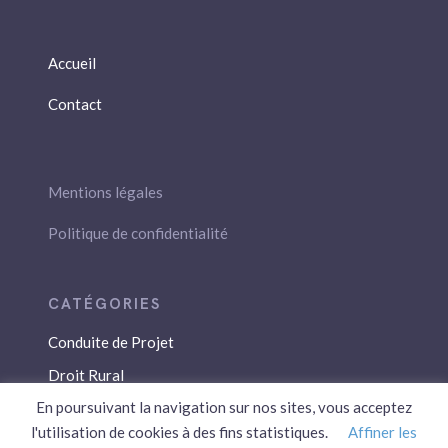
Accueil
Contact
Mentions légales
Politique de confidentialité
Conduite de Projet
Droit Rural
En poursuivant la navigation sur nos sites, vous acceptez
Droit Social
l'utilisation de cookies à des fins statistiques.
Affiner les
Économie / Gestion