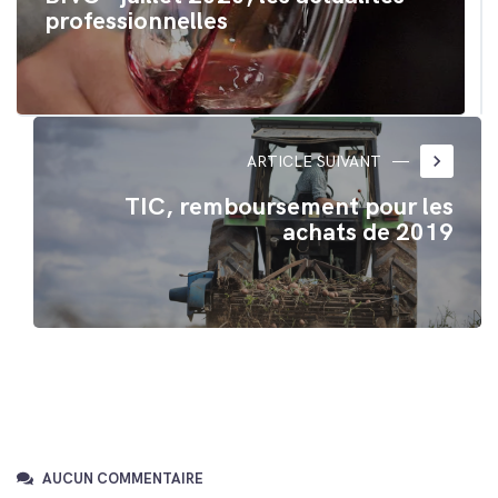
professionnelles
keyboard_arrow_right
ARTICLE SUIVANT
TIC, remboursement pour les
achats de 2019
AUCUN COMMENTAIRE