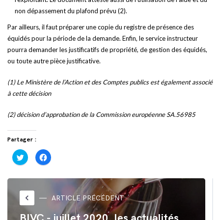
non dépassement du plafond prévu (2).
Par ailleurs, il faut préparer une copie du registre de présence des
équidés pour la période de la demande. Enfin, le service instructeur
pourra demander les justificatifs de propriété, de gestion des équidés,
ou toute autre pièce justificative.
(1) Le Ministère de l’Action et des Comptes publics est également associé
à cette décision
(2) décision d’approbation de la Commission européenne SA.56985
Partager :
Cliquez
Cliquez
pour
pour
partager
partager
sur
sur
Twitter(ouvre
Facebook(ouvre
dans
dans
une
une
nouvelle
nouvelle
keyboard_arrow_left
ARTICLE PRÉCÉDENT
fenêtre)
fenêtre)
BIVC - juillet 2020, les actualités