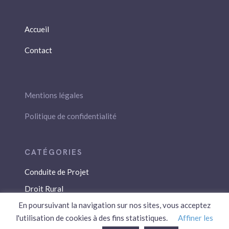
Accueil
Contact
Mentions légales
Politique de confidentialité
Conduite de Projet
Droit Rural
En poursuivant la navigation sur nos sites, vous acceptez
Droit Social
l'utilisation de cookies à des fins statistiques.
Affiner les
Économie / Gestion