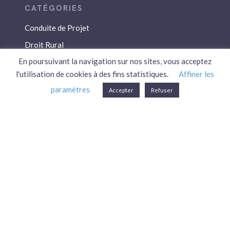
Conduite de Projet
Droit Rural
En poursuivant la navigation sur nos sites, vous acceptez
Droit Social
l'utilisation de cookies à des fins statistiques.
Affiner les
Économie / Gestion
paramètres
Accepter
Refuser
Environnement
Fiscalité / Droits
PAC
Patrimoine / Prévoyance
Réglementation