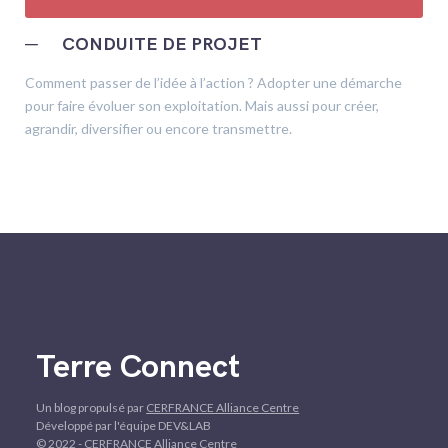
─
CONDUITE DE PROJET
Comment passer de l’idée à l’action ? Adopter une démarche
pour faire évoluer son exploitation. Mais aussi pour créer,
agrandir, diversifier ou encore transmettre.
Terre Connect
Un blog propulsé par
CERFRANCE Alliance Centre
Développé par l'équipe DEV&LAB
© 2022 - CERFRANCE Alliance Centre