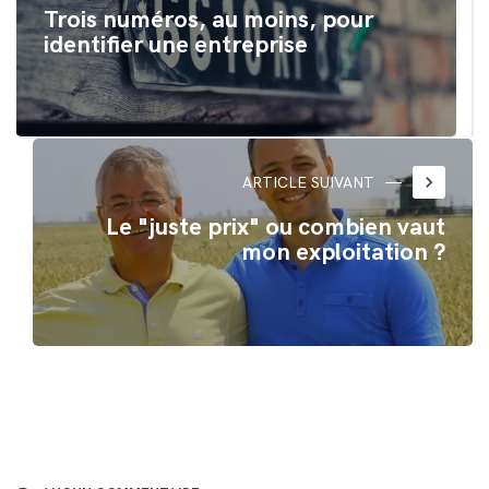
Trois numéros, au moins, pour
identifier une entreprise
keyboard_arrow_right
ARTICLE SUIVANT
Le "juste prix" ou combien vaut
mon exploitation ?