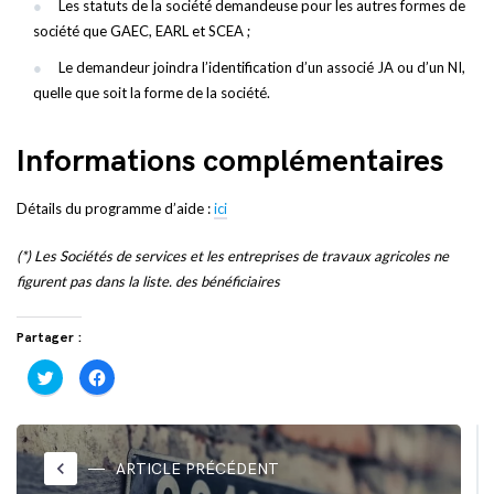
Les statuts de la société demandeuse pour les autres formes de
société que GAEC, EARL et SCEA ;
Le demandeur joindra l’identification d’un associé JA ou d’un NI,
quelle que soit la forme de la société.
Informations complémentaires
Détails du programme d’aide :
ici
(*) Les Sociétés de services et les entreprises de travaux agricoles ne
figurent pas dans la liste. des bénéficiaires
Partager :
Cliquez
Cliquez
pour
pour
partager
partager
sur
sur
Twitter(ouvre
Facebook(ouvre
dans
dans
une
une
nouvelle
nouvelle
keyboard_arrow_left
ARTICLE PRÉCÉDENT
fenêtre)
fenêtre)