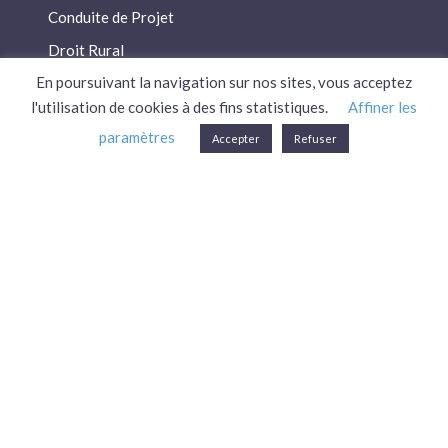
Conduite de Projet
Droit Rural
En poursuivant la navigation sur nos sites, vous acceptez
Droit Social
l'utilisation de cookies à des fins statistiques.
Affiner les
Économie / Gestion
paramètres
Accepter
Refuser
Environnement
Fiscalité / Droits
PAC
Patrimoine / Prévoyance
Réglementation
Plan du site