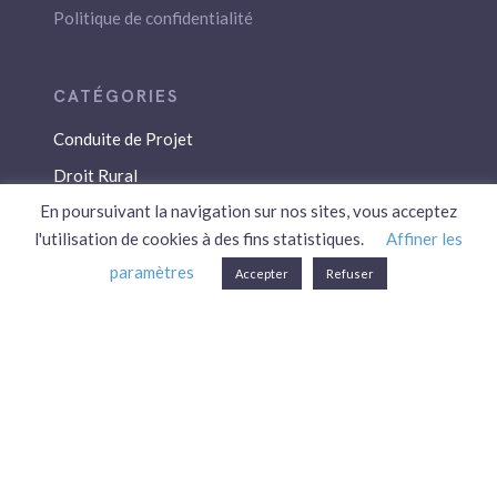
Politique de confidentialité
Conduite de Projet
Droit Rural
En poursuivant la navigation sur nos sites, vous acceptez
Droit Social
l'utilisation de cookies à des fins statistiques.
Affiner les
Économie / Gestion
paramètres
Accepter
Refuser
Environnement
Fiscalité / Droits
PAC
Patrimoine / Prévoyance
Réglementation