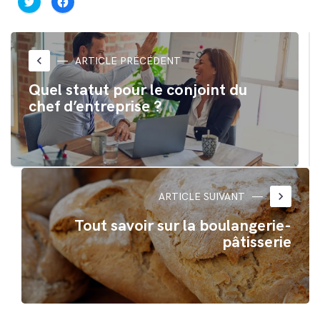
pour
pour
partager
partager
sur
sur
Twitter(ouvre
Facebook(ouvre
dans
dans
une
une
nouvelle
nouvelle
keyboard_arrow_left
ARTICLE PRÉCÉDENT
fenêtre)
fenêtre)
Quel statut pour le conjoint du
chef d’entreprise ?
keyboard_arrow_right
ARTICLE SUIVANT
Tout savoir sur la boulangerie-
pâtisserie