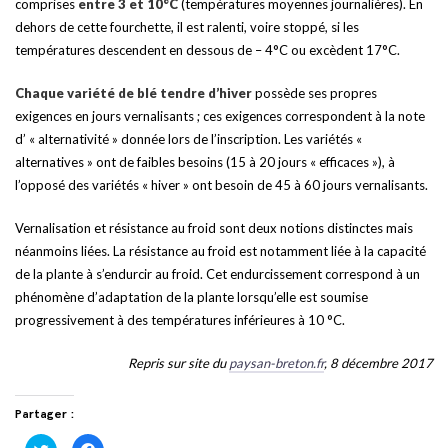
comprises
entre 3 et 10°C
(températures moyennes journalières). En
dehors de cette fourchette, il est ralenti, voire stoppé, si les
températures descendent en dessous de – 4°C ou excèdent 17°C.
Chaque variété de blé tendre d’hiver
possède ses propres
exigences en jours vernalisants ; ces exigences correspondent à la note
d’ « alternativité » donnée lors de l’inscription. Les variétés «
alternatives » ont de faibles besoins (15 à 20 jours « efficaces »), à
l’opposé des variétés « hiver » ont besoin de 45 à 60 jours vernalisants.
Vernalisation et résistance au froid sont deux notions distinctes mais
néanmoins liées. La résistance au froid est notamment liée à la capacité
de la plante à s’endurcir au froid. Cet endurcissement correspond à un
phénomène d’adaptation de la plante lorsqu’elle est soumise
progressivement à des températures inférieures à 10 °C.
Repris sur site du
paysan-breton.fr
,
8 décembre 2017
Partager :
Cliquez
Cliquez