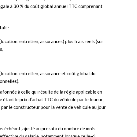
t égale à 30 % du coût global annuel TTC comprenant
ait :
location, entretien, assurances) plus frais réels (sur
s,
(location, entretien, assurance et coût global du
onnelles).
afonnée à celle qui résulte de la règle applicable en
e étant le prix d’achat TTC du véhicule par le loueur,
é par le constructeur pour la vente de véhicule au jour
e cas échéant, ajusté au prorata du nombre de mois
 effective du salarié, notamment lorsque celle-ci