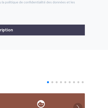
u la politique de confidentialité des données et les
face