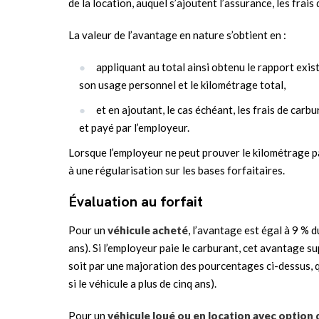
de la location, auquel s’ajoutent l’assurance, les frai
La valeur de l’avantage en nature s’obtient en :
appliquant au total ainsi obtenu le rapport exis
son usage personnel et le kilométrage total,
et en ajoutant, le cas échéant, les frais de carbu
et payé par l’employeur.
Lorsque l’employeur ne peut prouver le kilométrage p
à une régularisation sur les bases forfaitaires.
Évaluation au forfait
Pour un
véhicule acheté
, l’avantage est égal à 9 % d
ans). Si l’employeur paie le carburant, cet avantage s
soit par une majoration des pourcentages ci-dessus, q
si le véhicule a plus de cinq ans).
Pour un
véhicule loué ou en location avec option 