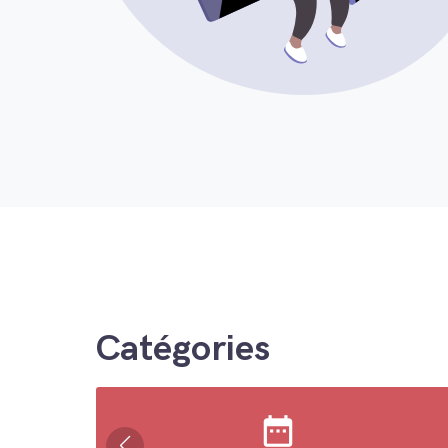
Catégories
date_range