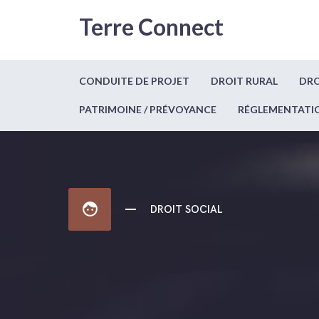
Terre Connect
CONDUITE DE PROJET
DROIT RURAL
DRO
PATRIMOINE / PRÉVOYANCE
RÉGLEMENTATI
face
DROIT SOCIAL