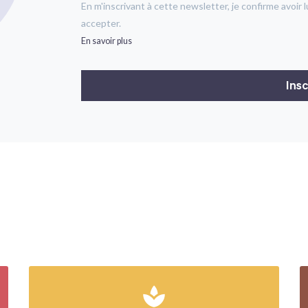
En m'inscrivant à cette newsletter, je confirme avoir l
accepter.
En savoir plus
spa