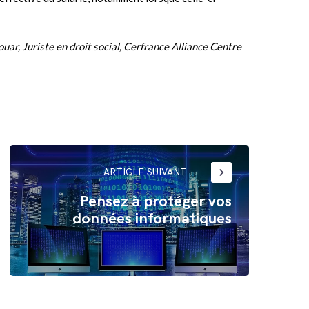
ouar, Juriste en droit social, Cerfrance Alliance Centre
keyboard_arrow_right
ARTICLE SUIVANT
Pensez à protéger vos
données informatiques