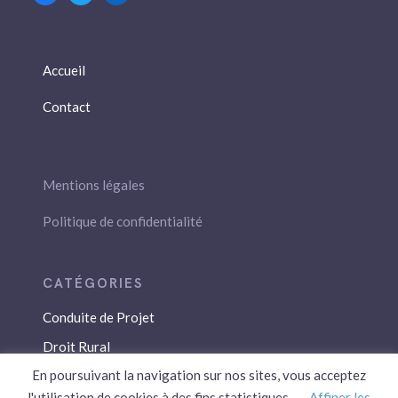
Accueil
Contact
Mentions légales
Politique de confidentialité
Conduite de Projet
Droit Rural
En poursuivant la navigation sur nos sites, vous acceptez
Droit Social
l'utilisation de cookies à des fins statistiques.
Affiner les