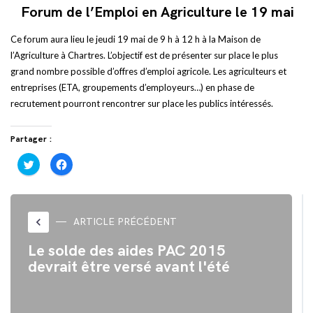
Forum de l’Emploi en Agriculture le 19 mai
Ce forum aura lieu le jeudi 19 mai de 9 h à 12 h à la Maison de
l’Agriculture à Chartres. L’objectif est de présenter sur place le plus
grand nombre possible d’offres d’emploi agricole. Les agriculteurs et
entreprises (ETA, groupements d’employeurs…) en phase de
recrutement pourront rencontrer sur place les publics intéressés.
Partager :
Cliquez
Cliquez
pour
pour
partager
partager
sur
sur
Twitter(ouvre
Facebook(ouvre
dans
dans
une
une
nouvelle
nouvelle
keyboard_arrow_left
ARTICLE PRÉCÉDENT
fenêtre)
fenêtre)
Le solde des aides PAC 2015
devrait être versé avant l'été