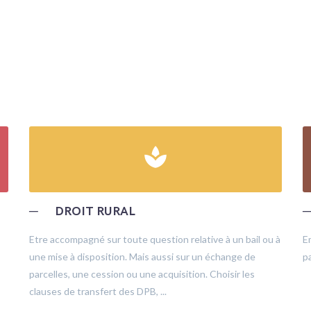
spa
─
DROIT RURAL
Etre accompagné sur toute question relative à un bail ou à
E
une mise à disposition. Mais aussi sur un échange de
pa
parcelles, une cession ou une acquisition. Choisir les
clauses de transfert des DPB, ...