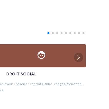
face
─
DROIT SOCIAL
─
ÉC
mployeur / Salariés : contrats, aides, congés, formation,
Production
ie.
financeme