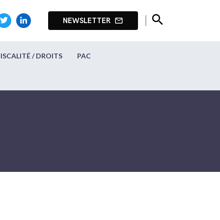
search
NEWSLETTER
mail_outline
FISCALITÉ / DROITS
PAC