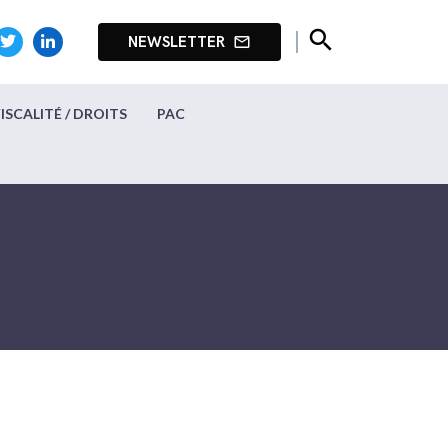
search
NEWSLETTER
mail_outline
FISCALITÉ / DROITS
PAC