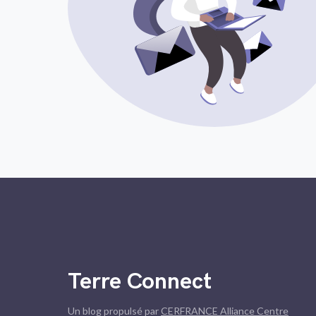
Terre Connect
Un blog propulsé par
CERFRANCE Alliance Centre