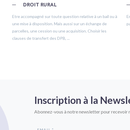
─
DROIT RURAL
Etre accompagné sur toute question relative à un bail ou à
E
une mise à disposition. Mais aussi sur un échange de
pa
parcelles, une cession ou une acquisition. Choisir les
clauses de transfert des DPB, ...
Inscription à la Newsl
Abonnez-vous à notre newsletter pour recevoir n
EMAIL *