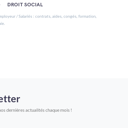
─
DROIT SOCIAL
─
ÉC
mployeur / Salariés : contrats, aides, congés, formation,
Production
ie.
financeme
etter
os dernières actualités chaque mois !