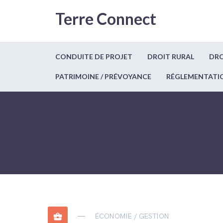
Terre Connect
CONDUITE DE PROJET
DROIT RURAL
DRO
PATRIMOINE / PRÉVOYANCE
RÉGLEMENTATI
business_center
ÉCONOMIE / GESTION