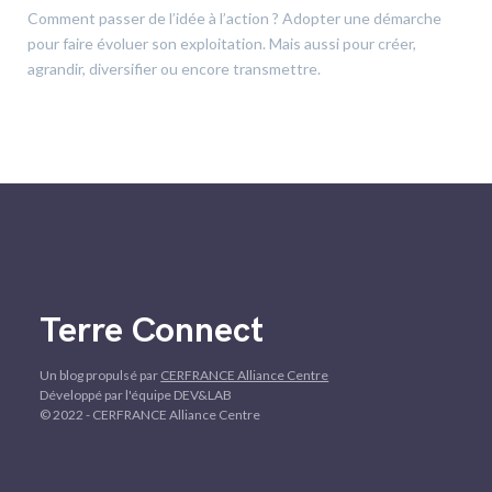
Comment passer de l’idée à l’action ? Adopter une démarche
pour faire évoluer son exploitation. Mais aussi pour créer,
agrandir, diversifier ou encore transmettre.
Terre Connect
Un blog propulsé par
CERFRANCE Alliance Centre
Développé par l'équipe DEV&LAB
© 2022 - CERFRANCE Alliance Centre