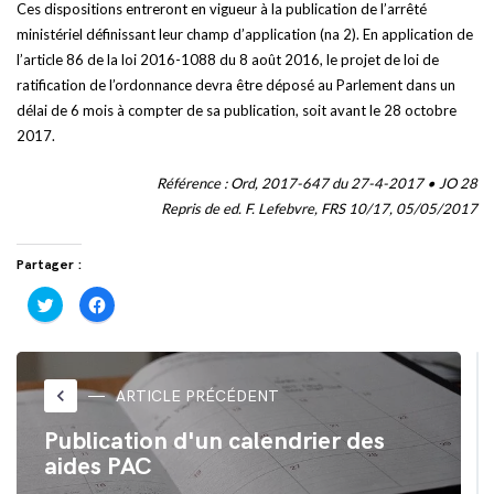
Ces dispositions entreront en vigueur à la publication de l’arrêté
ministériel définissant leur champ d’application (na 2). En application de
l’article 86 de la loi 2016-1088 du 8 août 2016, le projet de loi de
ratification de l’ordonnance devra être déposé au Parlement dans un
délai de 6 mois à compter de sa publication, soit avant le 28 octobre
2017.
Référence : Ord, 2017-647 du 27-4-2017 • JO 28
Repris de ed. F. Lefebvre, FRS 10/17, 05/05/2017
Partager :
Cliquez
Cliquez
pour
pour
partager
partager
sur
sur
Twitter(ouvre
Facebook(ouvre
dans
dans
une
une
nouvelle
nouvelle
keyboard_arrow_left
ARTICLE PRÉCÉDENT
fenêtre)
fenêtre)
Publication d'un calendrier des
aides PAC