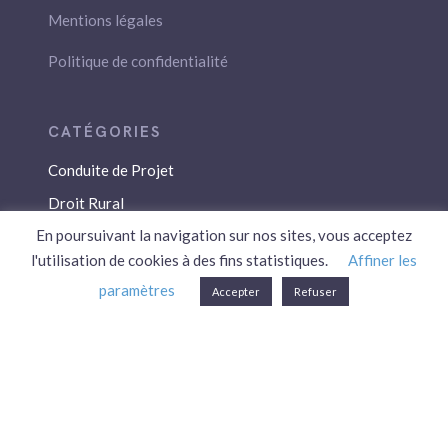
Mentions légales
Politique de confidentialité
Conduite de Projet
Droit Rural
En poursuivant la navigation sur nos sites, vous acceptez
Droit Social
l'utilisation de cookies à des fins statistiques.
Affiner les
Économie / Gestion
paramètres
Accepter
Refuser
Environnement
Fiscalité / Droits
PAC
Patrimoine / Prévoyance
Réglementation