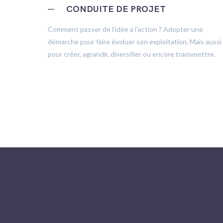
─
CONDUITE DE PROJET
trôle
Comment passer de l’idée à l’action ? Adopter une
démarche pour faire évoluer son exploitation. Mais aussi
pour créer, agrandir, diversifier ou encore transmettre.