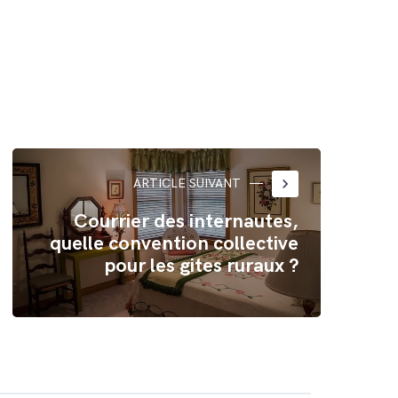
keyboard_arrow_right
ARTICLE SUIVANT
Courrier des internautes,
quelle convention collective
pour les gites ruraux ?