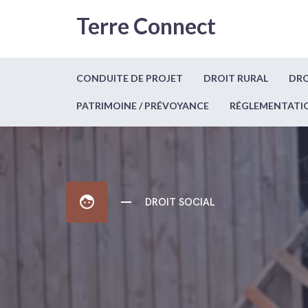
Terre Connect
CONDUITE DE PROJET
DROIT RURAL
DRO
PATRIMOINE / PRÉVOYANCE
RÉGLEMENTATI
face
DROIT SOCIAL