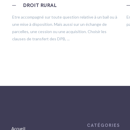
─
DROIT RURAL
Etre accompagné sur toute question relative à un bail ou à
E
une mise à disposition. Mais aussi sur un échange de
pa
parcelles, une cession ou une acquisition. Choisir les
clauses de transfert des DPB, ...
Accueil