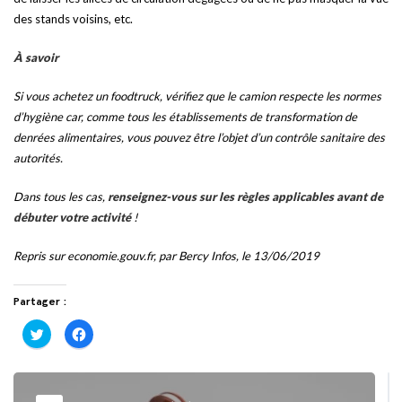
des stands voisins, etc.
À savoir
Si vous achetez un foodtruck, vérifiez que le camion respecte les normes
d’hygiène car, comme tous les établissements de transformation de
denrées alimentaires, vous pouvez être l’objet d’un contrôle sanitaire des
autorités.
Dans tous les cas,
renseignez-vous sur les règles applicables avant de
débuter votre activité
!
Repris sur economie.gouv.fr,
par
Bercy Infos
, le 13/06/2019
Partager :
Cliquez
Cliquez
pour
pour
partager
partager
sur
sur
Twitter(ouvre
Facebook(ouvre
dans
dans
une
une