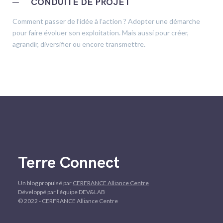
─
CONDUITE DE PROJET
Comment passer de l’idée à l’action ? Adopter une démarche
pour faire évoluer son exploitation. Mais aussi pour créer,
agrandir, diversifier ou encore transmettre.
Terre Connect
Un blog propulsé par
CERFRANCE Alliance Centre
Développé par l'équipe DEV&LAB
© 2022 - CERFRANCE Alliance Centre