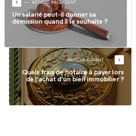
nouvelle
nouvelle
keyboard_arrow_left
ARTICLE PRÉCÉDENT
fenêtre)
fenêtre)
Un salarié peut-il donner sa
démission quand il le souhaite ?
keyboard_arrow_right
ARTICLE SUIVANT
Quels frais de notaire à payer lors
de l’achat d’un bien immobilier ?