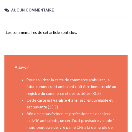
AUCUN COMMENTAIRE
Les commentaires de cet article sont clos.
À savoir
Pour solliciter la carte de commerce ambulant, le
futur commerçant ambulant doit être immatriculé au
registre du commerce et des sociétés (RCS)
Cette carte est
valable 4 ans
, est renouvelable et
est payante (15 €)
Afin de ne pas freiner les professionnels dans leur
activité ambulante, un certificat provisoire valable 1
mois, peut être délivré par le CFE à la demande de